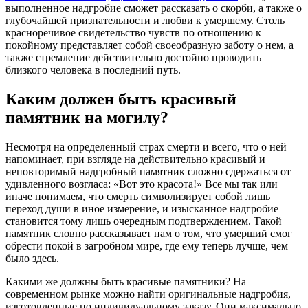
выполненное надгробие сможет рассказать о скорби, а также о
глубочайшей признательности и любви к умершему. Столь
красноречивое свидетельство чувств по отношению к
покойному представляет собой своеобразную заботу о нем, а
также стремление действительно достойно проводить
близкого человека в последний путь.
Каким должен быть красивый
памятник на могилу?
Несмотря на определенный страх смерти и всего, что о ней
напоминает, при взгляде на действительно красивый и
неповторимый надгробный памятник сложно сдержаться от
удивленного возгласа: «Вот это красота!» Все мы так или
иначе понимаем, что смерть символизирует собой лишь
переход души в иное измерение, и изысканное надгробие
становится тому лишь очередным подтверждением. Такой
памятник словно рассказывает нам о том, что умерший смог
обрести покой в загробном мире, где ему теперь лучше, чем
было здесь.
Какими же должны быть красивые памятники? На
современном рынке можно найти оригинальные надгробия,
изготовленные по индивидуальному заказу. Они максимально