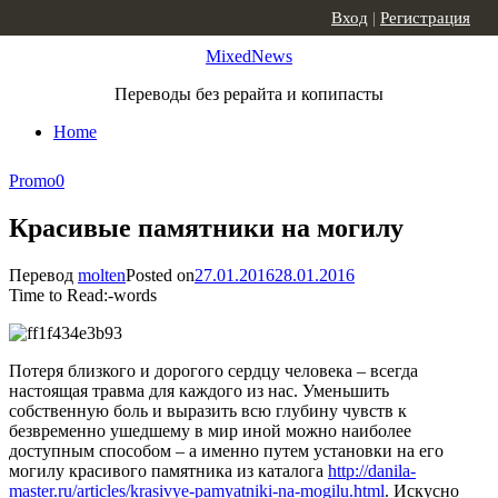
Skip to content
Вход
|
Регистрация
MixedNews
Переводы без рерайта и копипасты
Home
Promo
0
Красивые памятники на могилу
Перевод
molten
Posted on
27.01.2016
28.01.2016
Time to Read:
-
words
Потеря близкого и дорогого сердцу человека – всегда
настоящая травма для каждого из нас. Уменьшить
собственную боль и выразить всю глубину чувств к
безвременно ушедшему в мир иной можно наиболее
доступным способом – а именно путем установки на его
могилу красивого памятника из каталога
http://danila-
master.ru/articles/krasivye-pamyatniki-na-mogilu.html
. Искусно