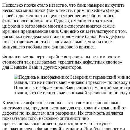
Несколько позже стало известно, что банк намерен выкупить
несколько миллионов (так в тексте, прим. mixednews) евро
своей задолженности с целью укрепления собственного
финансового положения. Однако, именно эти за этими
цифрами в заголовках многим экспертам видятся самые
мрачные предзнаменования. Они ясно свидетельствуют о том,
насколько ненадежным стало положение банка. Риск дефолта
по его задолженности сегодня даже выше, чем на пике
минувшего глобального финансового кризиса.
Финансовые эксперты крайне встревожены резким ростом
стоимости так называемых «кредитных дефолтных свопов»
для Deutsche Bank и других кредиторов.
Подпись к изображению: Заверения: германский минист
заявил, что не испытывает «никакой тревоги» по поводу
Кредитные дефолтные свопы — это сложные финансовые
инструменты, предназначенные для страхования компаний от
дефолта по их долгам или разорения. Их стоимость является
показателем того, насколько оптимистично
профессиональные инвесторы воспринимают текущее
положение дел в финансовой компании. Чем более дорогими