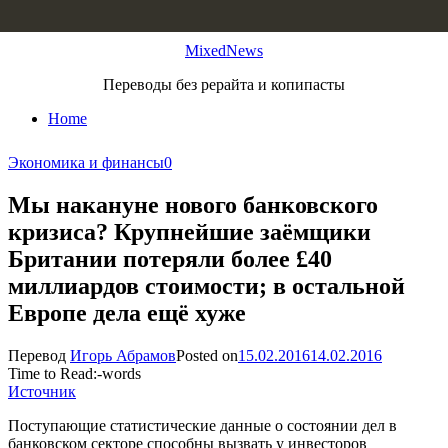
Skip to content
MixedNews
Переводы без рерайта и копипасты
Home
Экономика и финансы
0
Мы накануне нового банковского
кризиса? Крупнейшие заёмщики
Британии потеряли более £40
миллиардов стоимости; в остальной
Европе дела ещё хуже
Перевод
Игорь Абрамов
Posted on
15.02.2016
14.02.2016
Time to Read:
-
words
Источник
Поступающие статистические данные о состоянии дел в
банковском секторе способны вызвать у инвесторов