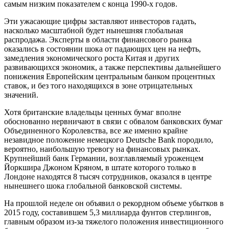
самым низким показателем с конца 1990-х годов.
Эти ужасающие цифры заставляют инвесторов гадать,
насколько масштабной будет нынешняя глобальная
распродажа. Эксперты в области финансового рынка
оказались в состоянии шока от падающих цен на нефть,
замедления экономического роста Китая и других
развивающихся экономик, а также перспективы дальнейшего
понижения Европейским центральным банком процентных
ставок, и без того находящихся в зоне отрицательных
значений.
Хотя британские владельцы ценных бумаг вполне
обоснованно нервничают в связи с обвалом банковских бумаг
Объединенного Королевства, все же именно крайне
незавидное положение немецкого Deutsche Bank породило,
вероятно, наибольшую тревогу на финансовых рынках.
Крупнейший банк Германии, возглавляемый уроженцем
Йоркшира Джоном Кряном, в штате которого только в
Лондоне находятся 8 тысяч сотрудников, оказался в центре
нынешнего шока глобальной банковской системы.
На прошлой неделе он объявил о рекордном объеме убытков в
2015 году, составившем 5,3 миллиарда фунтов стерлингов,
главным образом из-за тяжелого положения инвестиционного