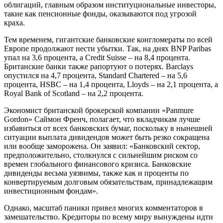
облигаций, главным образом институциональные инвесторы,
такие как пенсионные фонды, оказываются под угрозой
краха.
Тем временем, гигантские банковские конгломераты по всей
Европе продолжают нести убытки. Так, на днях BNP Paribas
упал на 3,6 процента, а Credit Suisse – на 8,4 процента.
Британские банки также рапортуют о потерях. Barclays
опустился на 4,7 процента, Standard Chartered – на 5,6
процента, HSBC – на 1,4 процента, Lloyds – на 2,1 процента, а
Royal Bank of Scotland – на 2,2 процента.
Экономист британской брокерской компании «Panmure
Gordon» Саймон Френч, полагает, что вкладчикам лучше
избавиться от всех банковских бумаг, поскольку в нынешней
ситуации выплата дивидендов может быть резко сокращена
или вообще заморожена. Он заявил: «Банковский сектор,
предположительно, столкнулся с сильнейшим риском со
времен глобального финансового кризиса. Банковские
дивиденды весьма уязвимы, также как и проценты по
конвертируемым долговым обязательствам, принадлежащим
инвестиционным фондам».
Однако, масштаб паники привел многих комментаторов в
замешательство. Кредиторы по всему миру вынуждены идти