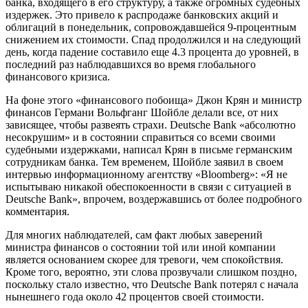
банка, входящего в его структуру, а также огромных судебных
издержек. Это привело к распродаже банковских акций и
облигаций в понедельник, сопровождавшейся 9-процентным
снижением их стоимости. Спад продолжился и на следующий
день, когда падение составило еще 4.3 процента до уровней, в
последний раз наблюдавшихся во время глобального
финансового кризиса.
На фоне этого «финансового побоища» Джон Крян и министр
финансов Германи Вольфганг Шойбле делали все, от них
зависящее, чтобы развеять страхи. Deutsche Bank «абсолютно
несокрушим» и в состоянии справиться со всеми своими
судебными издержками, написал Крян в письме германским
сотрудникам банка. Тем временем, Шойбле заявил в своем
интервью информационному агентству «Bloomberg»: «Я не
испытываю никакой обеспокоенности в связи с ситуацией в
Deutsche Bank», впрочем, воздержавшись от более подробного
комментария.
Для многих наблюдателей, сам факт любых заверений
министра финансов о состоянии той или иной компании
является основанием скорее для тревоги, чем спокойствия.
Кроме того, вероятно, эти слова прозвучали слишком поздно,
поскольку стало известно, что Deutsche Bank потерял с начала
нынешнего года около 42 процентов своей стоимости.