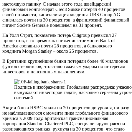
настоящую панику. С начала этого года швейцарский
финансовый конгломерат Credit Suisse потерял 40 процентов
своей стоимости, капитализация холдинга UBS Group AG
снизилась почти на 30 процентов, а французский финансовый
гигант Societe Generale подешевел на 31 процент.
На Уолл Стрит, показатель потерь Citigroup превысил 27
процентов, в то время как снижение стоимости Bank of
America составило почти 28 процентов, а банковского
холдинга Morgan Stanley – около 25 процентов.
В Британии крупнейшие банки потеряли более 40 миллионов
фунтов стерлингов, что стало тяжелым ударом по интересам
инвесторов и пенсионным накоплениям.
Подпись к изображению: Глобальная распродажа: ужасаю
вынуждают инвесторов гадать, насколько серьезны угро
системой
Акции банка HSBC упали на 20 процентов до уровня, ни разу
не наблюдавшегося с момента пика глобального финансового
кризиса в 2009 году. Британская транснациональная
корпорация Standard Chartered PLC, специализирующаяся на
развивающихся рынках, рухнула на 30 процентов, что стало