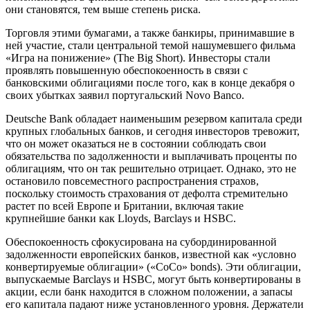
они становятся, тем выше степень риска.
Торговля этими бумагами, а также банкиры, принимавшие в
ней участие, стали центральной темой нашумевшего фильма
«Игра на понижение» (The Big Short). Инвесторы стали
проявлять повышенную обеспокоенность в связи с
банковскими облигациями после того, как в конце декабря о
своих убытках заявил португальский Novo Banco.
Deutsche Bank обладает наименьшим резервом капитала среди
крупных глобальных банков, и сегодня инвесторов тревожит,
что он может оказаться не в состоянии соблюдать свои
обязательства по задолженности и выплачивать проценты по
облигациям, что он так решительно отрицает. Однако, это не
остановило повсеместного распространения страхов,
поскольку стоимость страхования от дефолта стремительно
растет по всей Европе и Британии, включая такие
крупнейшие банки как Lloyds, Barclays и HSBC.
Обеспокоенность сфокусирована на субординированной
задолженности европейских банков, известной как «условно
конвертируемые облигации» («CoCo» bonds). Эти облигации,
выпускаемые Barclays и HSBC, могут быть конвертированы в
акции, если банк находится в сложном положении, а запасы
его капитала падают ниже установленного уровня. Держатели