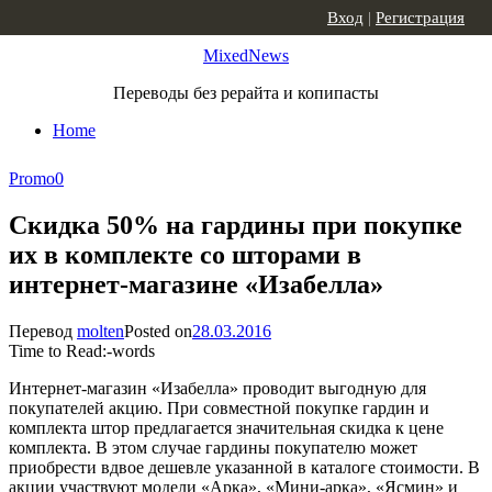
Skip to content
Вход
|
Регистрация
MixedNews
Переводы без рерайта и копипасты
Home
Promo
0
Скидка 50% на гардины при покупке
их в комплекте со шторами в
интернет-магазине «Изабелла»
Перевод
molten
Posted on
28.03.2016
Time to Read:
-
words
Интернет-магазин «Изабелла» проводит выгодную для
покупателей акцию. При совместной покупке гардин и
комплекта штор предлагается значительная скидка к цене
комплекта. В этом случае гардины покупателю может
приобрести вдвое дешевле указанной в каталоге стоимости. В
акции участвуют модели «Арка», «Мини-арка», «Ясмин» и