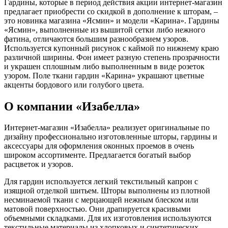
Гардины, которые в период действия акции интернет-магазин
предлагает приобрести со скидкой в дополнение к шторам, –
это новинка магазина «Ясмин» и модели «Карина». Гардины
«Ясмин», выполненные из вышитой сетки либо нежного
фатина, отличаются большим разнообразием узоров.
Используется купонный рисунок с каймой по нижнему краю
различной ширины. Фон имеет разную степень прозрачности
и украшен сплошным либо выполненным в виде розеток
узором. Поле ткани гардин «Карина» украшают цветные
акценты бордового или голубого цвета.
О компании «Изабелла»
Интернет-магазин «Изабелла» реализует оригинальные по
дизайну профессионально изготовленные шторы, гардины и
аксессуары для оформления оконных проемов в очень
широком ассортименте. Предлагается богатый выбор
расцветок и узоров.
Для гардин используется легкий текстильный капрон с
изящной отделкой шитьем. Шторы выполнены из плотной
несминаемой ткани с мерцающей нежным блеском или
матовой поверхностью. Они драпируется красивыми
объемными складками. Для их изготовления используются
текстильные материалы из хлопковых и синтетических