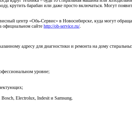
 когда вдруг техника – будь то стиральная машина или холодиль
 воду, крутить барабан или даже просто включаться. Могут появ
рвисный центр «Обь-Сервис» в Новосибирске, куда могут обраща
на официальном сайте
http://ob-service.ru/
.
казанному адресу для диагностики и ремонта на дому стиральн
офессиональном уровне;
лектующих;
sch, Electrolux, Indesit и Samsung.