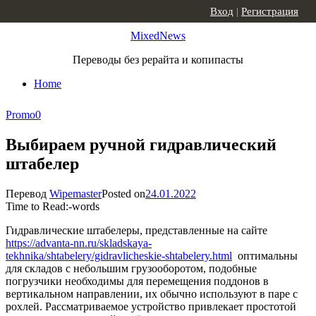
Skip to content
Вход
|
Регистрация
MixedNews
Переводы без рерайта и копипасты
Home
Promo
0
Выбираем ручной гидравлический
штабелер
Перевод
Wipemaster
Posted on
24.01.2022
Time to Read:
-
words
Гидравлические штабелеры, представленные на сайте
https://advanta-nn.ru/skladskaya-
tekhnika/shtabelery/gidravlicheskie-shtabelery.html
оптимальны
для складов с небольшим грузооборотом, подобные
погрузчики необходимы для перемещения поддонов в
вертикальном направлении, их обычно используют в паре с
рохлей. Рассматриваемое устройство привлекает простотой