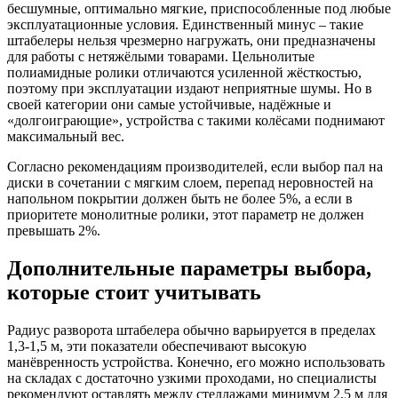
бесшумные, оптимально мягкие, приспособленные под любые
эксплуатационные условия. Единственный минус – такие
штабелеры нельзя чрезмерно нагружать, они предназначены
для работы с нетяжёлыми товарами. Цельнолитые
полиамидные ролики отличаются усиленной жёсткостью,
поэтому при эксплуатации издают неприятные шумы. Но в
своей категории они самые устойчивые, надёжные и
«долгоиграющие», устройства с такими колёсами поднимают
максимальный вес.
Согласно рекомендациям производителей, если выбор пал на
диски в сочетании с мягким слоем, перепад неровностей на
напольном покрытии должен быть не более 5%, а если в
приоритете монолитные ролики, этот параметр не должен
превышать 2%.
Дополнительные параметры выбора,
которые стоит учитывать
Радиус разворота штабелера обычно варьируется в пределах
1,3-1,5 м, эти показатели обеспечивают высокую
манёвренность устройства. Конечно, его можно использовать
на складах с достаточно узкими проходами, но специалисты
рекомендуют оставлять между стеллажами минимум 2,5 м для