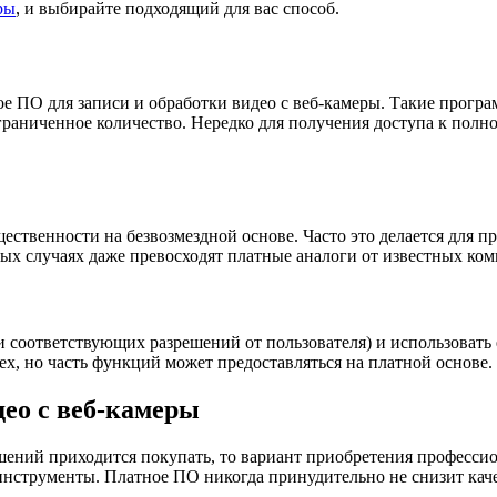
ры
, и выбирайте подходящий для вас способ.
ое ПО для записи и обработки видео с веб-камеры. Такие програ
раниченное количество. Нередко для получения доступа к полн
ственности на безвозмездной основе. Часто это делается для п
ых случаях даже превосходят платные аналоги от известных ком
и соответствующих разрешений от пользователя) и использовать
х, но часть функций может предоставляться на платной основе.
део с веб-камеры
шений приходится покупать, то вариант приобретения професси
 инструменты. Платное ПО никогда принудительно не снизит кач