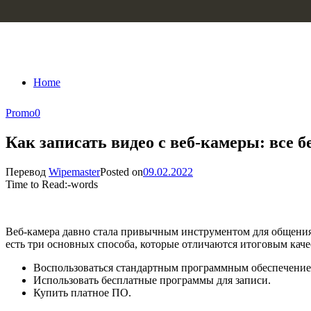
Skip to content
Home
Promo
0
Как записать видео с веб-камеры: все 
Перевод
Wipemaster
Posted on
09.02.2022
Time to Read:
-
words
Веб-камера давно стала привычным инструментом для общения п
есть три основных способа, которые отличаются итоговым кач
Воспользоваться стандартным программным обеспечением
Использовать бесплатные программы для записи.
Купить платное ПО.