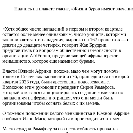
Надпись на плакате гласит, «Жизни буров имеют значени
«Хотя общее число нападений в первом и втором квартале
остается более-менее одинаковым, число убийств, которыми
заканчиваются эти нападения, выросло на 167 процентов — с
девяти до двадцати четырёх, говорит Жак Брудрик,
представитель по вопросам общественной безопасности в
организации AfriForum, представляющей африканерское
меньшинство, которое еще называют бурами.
Власти Южной Африки, похоже, мало чем могут помочь:
только в 15 случаях нападений из 76, пришедшихся на второй
квартал 2023 года, были арестованы подозреваемые.
Возможно этим руководит президент Сирил Рамафоса,
который отказался санкционировать создание комиссии по
нападениям на фермы и отрицает, что они могли быть
организованы чтобы согнать белых с их земель.
О тяжелом положении белого меньшинства в Южной Африке
сообщает Илон Маск, который сам происходит из тех мест.
Маск осуждал Рамафосу за его неспособность призвать к