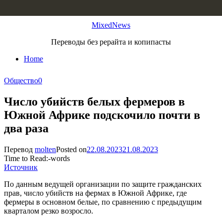
Skip to content
MixedNews
Переводы без рерайта и копипасты
Home
Общество
0
Число убийств белых фермеров в
Южной Африке подскочило почти в
два раза
Перевод
molten
Posted on
22.08.2023
21.08.2023
Time to Read:
-
words
Источник
По данным ведущей организации по защите гражданских
прав, число убийств на фермах в Южной Африке, где
фермеры в основном белые, по сравнению с предыдущим
кварталом резко возросло.