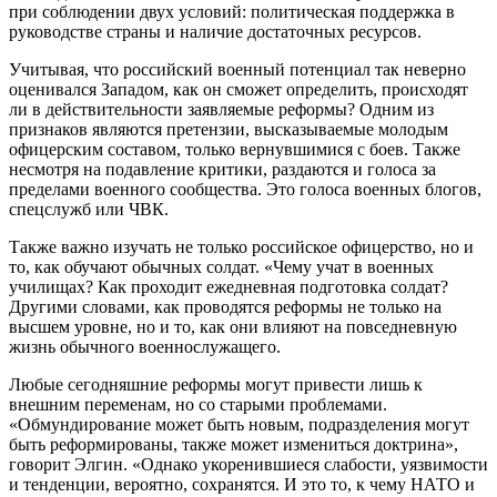
при соблюдении двух условий: политическая поддержка в
руководстве страны и наличие достаточных ресурсов.
Учитывая, что российский военный потенциал так неверно
оценивался Западом, как он сможет определить, происходят
ли в действительности заявляемые реформы? Одним из
признаков являются претензии, высказываемые молодым
офицерским составом, только вернувшимися с боев. Также
несмотря на подавление критики, раздаются и голоса за
пределами военного сообщества. Это голоса военных блогов,
спецслужб или ЧВК.
Также важно изучать не только российское офицерство, но и
то, как обучают обычных солдат. «Чему учат в военных
училищах? Как проходит ежедневная подготовка солдат?
Другими словами, как проводятся реформы не только на
высшем уровне, но и то, как они влияют на повседневную
жизнь обычного военнослужащего.
Любые сегодняшние реформы могут привести лишь к
внешним переменам, но со старыми проблемами.
«Обмундирование может быть новым, подразделения могут
быть реформированы, также может измениться доктрина»,
говорит Элгин. «Однако укоренившиеся слабости, уязвимости
и тенденции, вероятно, сохранятся. И это то, к чему НАТО и