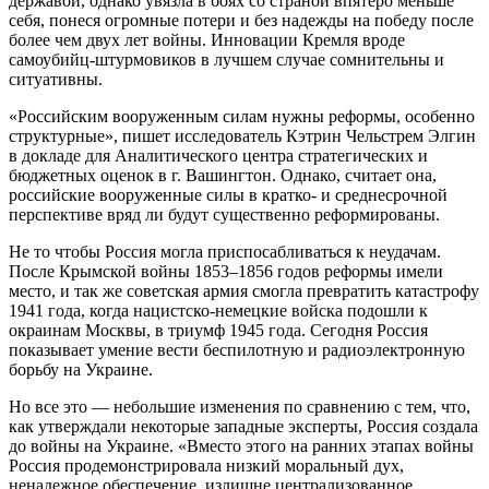
державой, однако увязла в боях со страной впятеро меньше
себя, понеся огромные потери и без надежды на победу после
более чем двух лет войны. Инновации Кремля вроде
самоубийц-штурмовиков в лучшем случае сомнительны и
ситуативны.
«Российским вооруженным силам нужны реформы, особенно
структурные», пишет исследователь Кэтрин Чельстрем Элгин
в докладе для Аналитического центра стратегических и
бюджетных оценок в г. Вашингтон. Однако, считает она,
российские вооруженные силы в кратко- и среднесрочной
перспективе вряд ли будут существенно реформированы.
Не то чтобы Россия могла приспосабливаться к неудачам.
После Крымской войны 1853–1856 годов реформы имели
место, и так же советская армия смогла превратить катастрофу
1941 года, когда нацистско-немецкие войска подошли к
окраинам Москвы, в триумф 1945 года. Сегодня Россия
показывает умение вести беспилотную и радиоэлектронную
борьбу на Украине.
Но все это — небольшие изменения по сравнению с тем, что,
как утверждали некоторые западные эксперты, Россия создала
до войны на Украине. «Вместо этого на ранних этапах войны
Россия продемонстрировала низкий моральный дух,
ненадежное обеспечение, излишне централизованное