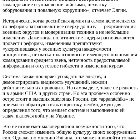
командование и управление войсками, нехватку
оборудования и повальную коррупцию», отмечает Элгин.
Исторически, когда российская армия на самом деле меняется,
то реформы затрагивают все сверху до низу — реорганизация
военных округов и модернизация техники а не небольшие
изменения. Даже когда политические лидеры распоряжаются
провести реформы, изменениям препятствуют
«укоренившаяся у военных культура наказуемости
инициативы, нехватка талантливого и имеющего полномочия
командования среднего звена, неточность предоставляемой
информации и отсутствие гибкости в изменении курса».
Система также поощряет угождать начальству, и
демонстрировать видимость улучшений, нежели
действительно их проводить. На самом деле, такое не редкость
и в армии США и других стран. Но эта проблема особенно
остро стоит в высших эшелонах России, где «apparatchiks» не
приемлют обратную связь и критику, необходимую для
определения того, что мешает системе и выполнению ей
задач, включая войну на Украине.
Это не исключает маловероятной возможности того, что
Россия сможет изменить общую культуру своих вооруженных
сил. Однако, по мнению Элгина, это может произойти только