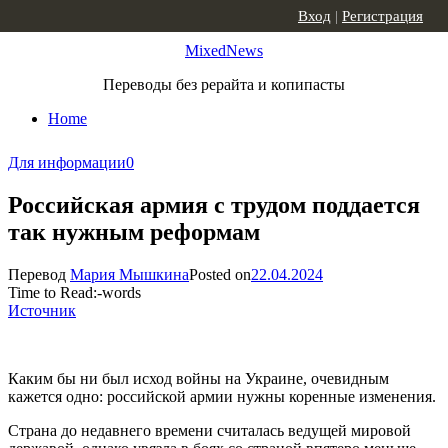
Skip to content
Вход
|
Регистрация
MixedNews
Переводы без рерайта и копипасты
Home
Для информации
0
Российская армия с трудом поддается
так нужным реформам
Перевод
Мария Мышкина
Posted on
22.04.2024
Time to Read:
-
words
Источник
Каким бы ни был исход войны на Украине, очевидным
кажется одно: российской армии нужны коренные изменения.
Страна до недавнего времени считалась ведущей мировой