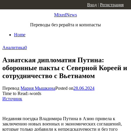
Skip to content
Вход
|
Регистрация
MixedNews
Переводы без рерайта и копипасты
Home
Аналитика
0
Азиатская дипломатия Путина:
оборонные пакты с Северной Кореей и
сотрудничество с Вьетнамом
Перевод
Мария Мышкина
Posted on
28.06.2024
Time to Read:
-
words
Источник
Недавняя поездка Владимира Путина в Азию привела к
заключению новых военных и экономических соглашений,
которые только добавили к непредсказуемости и без того