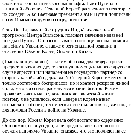
сложного геополитического ландшафта. Пакт Путина о
взаимной обороне с Северной Кореей растревожил некоторых
их соседей. А во Вьетнаме президент Лам и Путин подписали
сразу 11 меморандумов о сотрудничестве.
Сон-Юн Ли, научный сотрудник Индо-Тихоокеанской
программы Центра Вильсона, поясняет значение недавней
поездки Путина. Он рассказывает о потенциальном влиянии
на войну в Украине, а также о региональной реакции и
опасениях Южной Кореи, Японии и Китая:
(Транскрипция видео) …таким образом, два лидера грозят
предоставлять друг другу военную помощь и многое другое в
случае агрессии или нападения на государство-партнер со
стороны какой-либо державы. У Северной Кореи имеется не
только достаточно боеприпасов, но и хватает резервов живой
силы, которая сейчас расходуется крайне быстро. Режим
проявляет очень мало уважения к человеческой жизни,
поэтому я не удивлюсь, если Северная Корея начнет
отправлять рабочих, технических специалистов и даже солдат
для помощи России в войне на Украине.
До сих пор, Южная Корея вела себя достаточно сдержанно.
Осторожно, если угодно, и не предоставляла летального
оружия напрямую Украине, опасаясь что это повлияет на ее