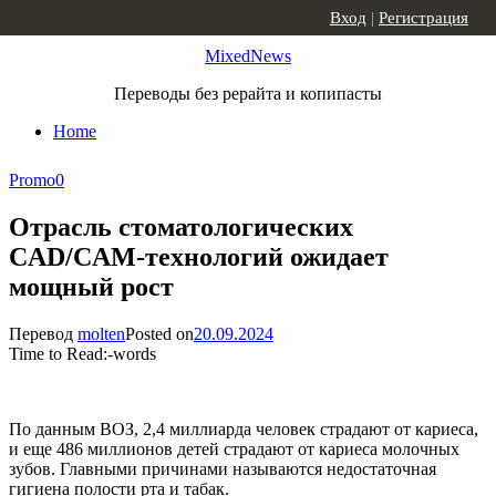
Skip to content
Вход
|
Регистрация
MixedNews
Переводы без рерайта и копипасты
Home
Promo
0
Отрасль стоматологических
CAD/CAM-технологий ожидает
мощный рост
Перевод
molten
Posted on
20.09.2024
Time to Read:
-
words
По данным ВОЗ, 2,4 миллиарда человек страдают от кариеса,
и еще 486 миллионов детей страдают от кариеса молочных
зубов. Главными причинами называются недостаточная
гигиена полости рта и табак.