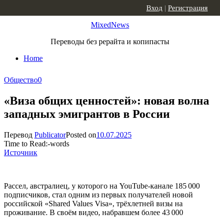
Skip to content
Вход
|
Регистрация
MixedNews
Переводы без рерайта и копипасты
Home
Общество
0
«Виза общих ценностей»: новая волна
западных эмигрантов в России
Перевод
Publicator
Posted on
10.07.2025
Time to Read:
-
words
Источник
Рассел, австралиец, у которого на YouTube-канале 185 000
подписчиков, стал одним из первых получателей новой
российской «Shared Values Visa», трёхлетней визы на
проживание. В своём видео, набравшем более 43 000