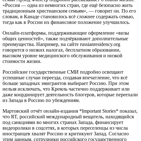
«Россия — одна из немногих стран, где ещё безопасно жить
традиционным христианским семьям», — говорит он. По его
словам, в Канаде становилось всё сложнее содержать семью,
тогда как в России их финансовое положение улучшилось.
Онлайн-платформы, поддерживающие оформление «визы
общих ценностей», также подчёркивают дополнительные
преимущества. Например, на сайте russianresidency.org
говорится о низких налогах, бесплатном образовании,
высоком уровне медицинского обслуживания и низкой
стоимости жизни.
Российские государственные СМИ подробно освещают
успешные случаи переезда, создавая впечатление, что всё
больше западных эмигрантов выбирает Россию. При этом
нельзя исключать, что Кремль частично поддерживает или
даже координирует деятельность блогеров, которые переехали
из Запада в Россию по убеждениям.
Мартовский отчёт онлайн-издания *Important Stories* показал,
что RT, российский международный вещатель, находящийся
под санкциями во многих странах Запада, финансирует
видеоролики в соцсетях, в которых переселенцы из числа
иностранцев хвалят Россию и критикуют Запад. Согласно
этим данным, сотрудники российского государственного