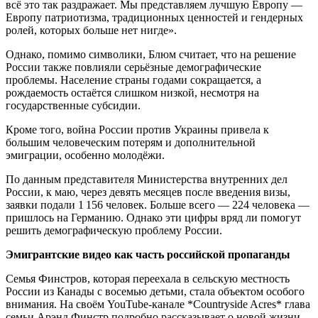
всё это так раздражает. Мы представляем лучшую Европу —
Европу патриотизма, традиционных ценностей и гендерных
ролей, которых больше нет нигде».
Однако, помимо символики, Блюм считает, что на решение
России также повлияли серьёзные демографические
проблемы. Население страны годами сокращается, а
рождаемость остаётся слишком низкой, несмотря на
государственные субсидии.
Кроме того, война России против Украины привела к
большим человеческим потерям и дополнительной
эмиграции, особенно молодёжи.
По данным представителя Министерства внутренних дел
России, к маю, через девять месяцев после введения визы,
заявки подали 1 156 человек. Больше всего — 224 человека —
пришлось на Германию. Однако эти цифры вряд ли помогут
решить демографическую проблему России.
Эмигрантские видео как часть российской пропаганды
Семья Финстров, которая переехала в сельскую местность
России из Канады с восемью детьми, стала объектом особого
внимания. На своём YouTube-канале *Countryside Acres* глава
семьи Арэнд Финстр подробно рассказывает о новой жизни.