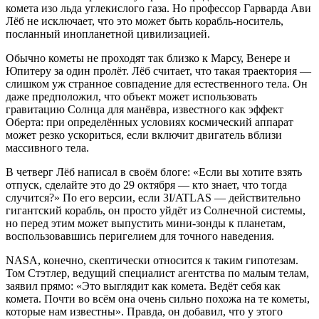
комета изо льда углекислого газа. Но профессор Гарварда Ави
Лёб не исключает, что это может быть корабль-носитель,
посланный инопланетной цивилизацией.
Обычно кометы не проходят так близко к Марсу, Венере и
Юпитеру за один пролёт. Лёб считает, что такая траектория —
слишком уж странное совпадение для естественного тела. Он
даже предположил, что объект может использовать
гравитацию Солнца для манёвра, известного как эффект
Оберта: при определённых условиях космический аппарат
может резко ускориться, если включит двигатель вблизи
массивного тела.
В четверг Лёб написал в своём блоге: «Если вы хотите взять
отпуск, сделайте это до 29 октября — кто знает, что тогда
случится?» По его версии, если 3I/ATLAS — действительно
гигантский корабль, он просто уйдёт из Солнечной системы,
но перед этим может выпустить мини-зонды к планетам,
воспользовавшись перигелием для точного наведения.
NASA, конечно, скептически относится к таким гипотезам.
Том Стэтлер, ведущий специалист агентства по малым телам,
заявил прямо: «Это выглядит как комета. Ведёт себя как
комета. Почти во всём она очень сильно похожа на те кометы,
которые нам известны». Правда, он добавил, что у этого