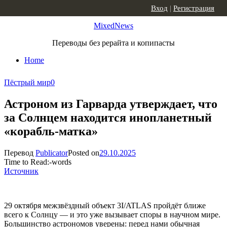
Skip to content
Вход
|
Регистрация
MixedNews
Переводы без рерайта и копипасты
Home
Пёстрый мир
0
Астроном из Гарварда утверждает, что
за Солнцем находится инопланетный
«корабль-матка»
Перевод
Publicator
Posted on
29.10.2025
Time to Read:
-
words
Источник
29 октября межзвёздный объект 3I/ATLAS пройдёт ближе
всего к Солнцу — и это уже вызывает споры в научном мире.
Большинство астрономов уверены: перед нами обычная