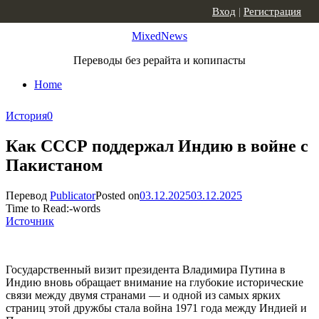
Skip to content
Вход
|
Регистрация
MixedNews
Переводы без рерайта и копипасты
Home
История
0
Как СССР поддержал Индию в войне с
Пакистаном
Перевод
Publicator
Posted on
03.12.2025
03.12.2025
Time to Read:
-
words
Источник
Государственный визит президента Владимира Путина в
Индию вновь обращает внимание на глубокие исторические
связи между двумя странами — и одной из самых ярких
страниц этой дружбы стала война 1971 года между Индией и