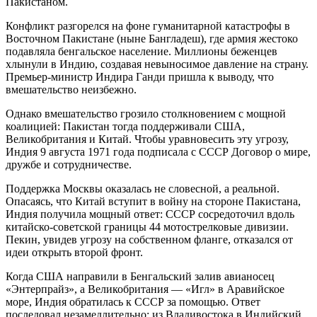
Пакистаном.
Конфликт разгорелся на фоне гуманитарной катастрофы в
Восточном Пакистане (ныне Бангладеш), где армия жестоко
подавляла бенгальское население. Миллионы беженцев
хлынули в Индию, создавая невыносимое давление на страну.
Премьер-министр Индира Ганди пришла к выводу, что
вмешательство неизбежно.
Однако вмешательство грозило столкновением с мощной
коалицией: Пакистан тогда поддерживали США,
Великобритания и Китай. Чтобы уравновесить эту угрозу,
Индия 9 августа 1971 года подписала с СССР Договор о мире,
дружбе и сотрудничестве.
Поддержка Москвы оказалась не словесной, а реальной.
Опасаясь, что Китай вступит в войну на стороне Пакистана,
Индия получила мощный ответ: СССР сосредоточил вдоль
китайско-советской границы 44 мотострелковые дивизии.
Пекин, увидев угрозу на собственном фланге, отказался от
идеи открыть второй фронт.
Когда США направили в Бенгальский залив авианосец
«Энтерпрайз», а Великобритания — «Игл» в Аравийское
море, Индия обратилась к СССР за помощью. Ответ
последовал незамедлительно: из Владивостока в Индийский