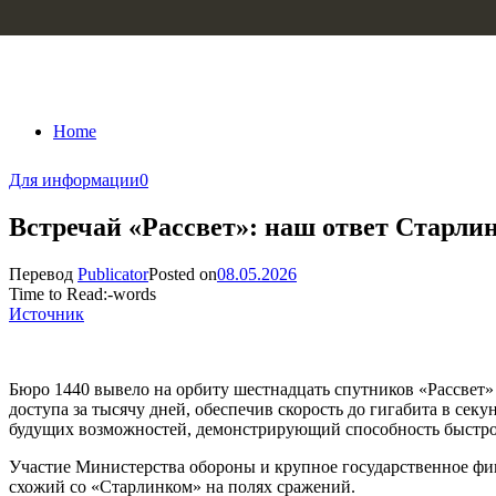
Skip to content
Home
Для информации
0
Встречай «Рассвет»: наш ответ Старли
Перевод
Publicator
Posted on
08.05.2026
Time to Read:
-
words
Источник
Бюро 1440 вывело на орбиту шестнадцать спутников «Рассвет» 
доступа за тысячу дней, обеспечив скорость до гигабита в се
будущих возможностей, демонстрирующий способность быстро 
Участие Министерства обороны и крупное государственное фи
схожий со «Старлинком» на полях сражений.