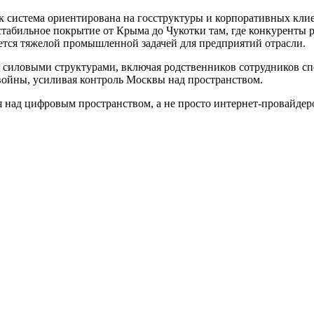
к система ориентирована на госструктуры и корпоративных клие
стабильное покрытие от Крыма до Чукотки там, где конкуренты 
ается тяжелой промышленной задачей для предприятий отрасли.
с силовыми структурами, включая родственников сотрудников спе
йны, усиливая контроль Москвы над пространством.
я над цифровым пространством, а не просто интернет-провайде