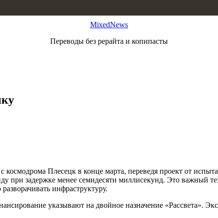
MixedNews
Переводы без рерайта и копипасты
нку
с космодрома Плесецк в конце марта, переведя проект от испыт
кунду при задержке менее семидесяти миллисекунд. Это важный т
разворачивать инфраструктуру.
нансирование указывают на двойное назначение «Рассвета». Эк