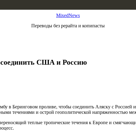
MixedNews
Переводы без рерайта и копипасты
в соединить США и Россию
мбу в Беринговом проливе, чтобы соединить Аляску с Россией 
ожными течениями и острой геополитической напряженностью ме
 переносящий теплые тропические течения к Европе и смягчающи
роцесс.