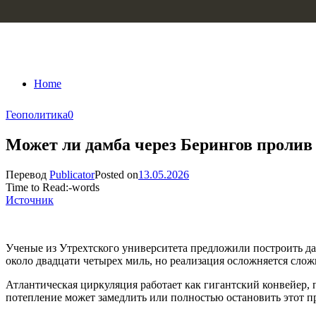
Skip to content
Home
Геополитика
0
Может ли дамба через Берингов проли
Перевод
Publicator
Posted on
13.05.2026
Time to Read:
-
words
Источник
Ученые из Утрехтского университета предложили построить да
около двадцати четырех миль, но реализация осложняется сл
Атлантическая циркуляция работает как гигантский конвейер,
потепление может замедлить или полностью остановить этот п