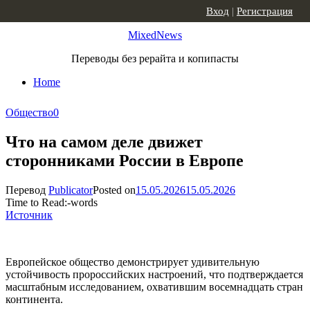
Skip to content
Вход
|
Регистрация
MixedNews
Переводы без рерайта и копипасты
Home
Общество
0
Что на самом деле движет
сторонниками России в Европе
Перевод
Publicator
Posted on
15.05.2026
15.05.2026
Time to Read:
-
words
Источник
Европейское общество демонстрирует удивительную
устойчивость пророссийских настроений, что подтверждается
масштабным исследованием, охватившим восемнадцать стран
континента.