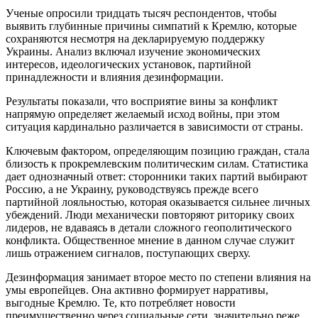
Ученые опросили тридцать тысяч респондентов, чтобы
выявить глубинные причины симпатий к Кремлю, которые
сохраняются несмотря на декларируемую поддержку
Украины. Анализ включал изучение экономических
интересов, идеологических установок, партийной
принадлежности и влияния дезинформации.
Результаты показали, что восприятие вины за конфликт
напрямую определяет желаемый исход войны, при этом
ситуация кардинально различается в зависимости от страны.
Ключевым фактором, определяющим позицию граждан, стала
близость к прокремлевским политическим силам. Статистика
дает однозначный ответ: сторонники таких партий выбирают
Россию, а не Украину, руководствуясь прежде всего
партийной лояльностью, которая оказывается сильнее личных
убеждений. Люди механически повторяют риторику своих
лидеров, не вдаваясь в детали сложного геополитического
конфликта. Общественное мнение в данном случае служит
лишь отражением сигналов, поступающих сверху.
Дезинформация занимает второе место по степени влияния на
умы европейцев. Она активно формирует нарративы,
выгодные Кремлю. Те, кто потребляет новости
преимущественно через социальные сети, значительно реже