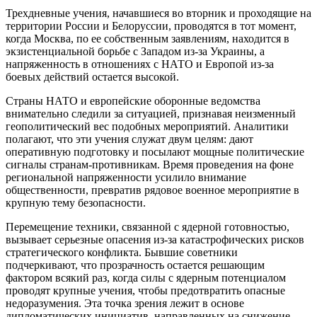
Трехдневные учения, начавшиеся во вторник и проходящие на
территории России и Белоруссии, проводятся в тот момент,
когда Москва, по ее собственным заявлениям, находится в
экзистенциальной борьбе с Западом из-за Украины, а
напряженность в отношениях с НАТО и Европой из-за
боевых действий остается высокой.
Страны НАТО и европейские оборонные ведомства
внимательно следили за ситуацией, признавая неизменный
геополитический вес подобных мероприятий. Аналитики
полагают, что эти учения служат двум целям: дают
оперативную подготовку и посылают мощные политические
сигналы странам-противникам. Время проведения на фоне
региональной напряженности усилило внимание
общественности, превратив рядовое военное мероприятие в
крупную тему безопасности.
Перемещение техники, связанной с ядерной готовностью,
вызывает серьезные опасения из-за катастрофических рисков
стратегического конфликта. Бывшие советники
подчеркивают, что прозрачность остается решающим
фактором всякий раз, когда силы с ядерным потенциалом
проводят крупные учения, чтобы предотвратить опасные
недоразумения. Эта точка зрения лежит в основе
дипломатических инициатив, направленных на снижение