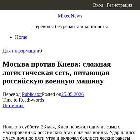
Skip to content
Вход
|
Регистрация
MixedNews
Переводы без рерайта и копипасты
Home
Для информации
0
Москва против Киева: сложная
логистическая сеть, питающая
российскую военную машину
Перевод
Publicator
Posted on
25.05.2026
Time to Read:
-
words
Источник
Ночью в субботу, 23 мая, Киев пережил одну из самых
массированных российских атак с начала войны. Удар длился
с часу ночи до пяти утра и включал баллистические ракеты,