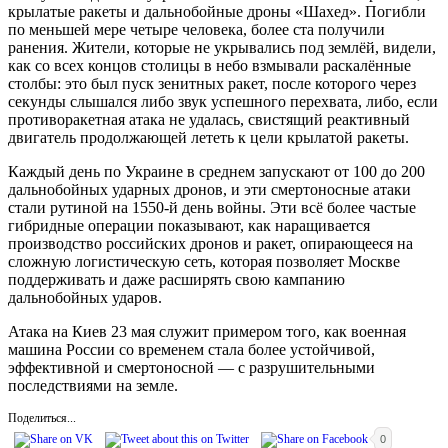
крылатые ракеты и дальнобойные дроны «Шахед». Погибли
по меньшей мере четыре человека, более ста получили
ранения. Жители, которые не укрывались под землёй, видели,
как со всех концов столицы в небо взмывали раскалённые
столбы: это был пуск зенитных ракет, после которого через
секунды слышался либо звук успешного перехвата, либо, если
противоракетная атака не удалась, свистящий реактивный
двигатель продолжающей лететь к цели крылатой ракеты.
Каждый день по Украине в среднем запускают от 100 до 200
дальнобойных ударных дронов, и эти смертоносные атаки
стали рутиной на 1550-й день войны. Эти всё более частые
гибридные операции показывают, как наращивается
производство российских дронов и ракет, опирающееся на
сложную логистическую сеть, которая позволяет Москве
поддерживать и даже расширять свою кампанию
дальнобойных ударов.
Атака на Киев 23 мая служит примером того, как военная
машина России со временем стала более устойчивой,
эффективной и смертоносной — с разрушительными
последствиями на земле.
Поделиться...
0