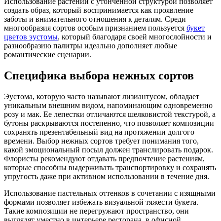
Использование растений с утонченной структурой позволяет
создать образ, который воспринимается как проявление
заботы и внимательного отношения к деталям. Среди
многообразия сортов особым признанием пользуется
букет
цветов эустомы
, который благодаря своей многослойности и
разнообразию палитры идеально дополняет любые
романтические сценарии.
Специфика выбора нежных сортов
Эустома, которую часто называют лизиантусом, обладает
уникальным внешним видом, напоминающим одновременно
розу и мак. Ее лепестки отличаются шелковистой текстурой, а
бутоны раскрываются постепенно, что позволяет композиции
сохранять презентабельный вид на протяжении долгого
времени. Выбор нежных сортов требует понимания того,
какой эмоциональный посыл должен транслировать подарок.
Флористы рекомендуют отдавать предпочтение растениям,
которые способны выдерживать транспортировку и сохранять
упругость даже при активном использовании в течение дня.
Использование пастельных оттенков в сочетании с изящными
формами позволяет избежать визуальной тяжести букета.
Такие композиции не перегружают пространство, они
выглядят уместно в интерьере ресторана, в офисной