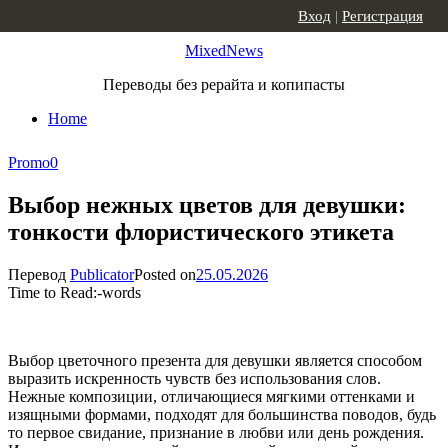
Skip to content
Вход
|
Регистрация
MixedNews
Переводы без рерайта и копипасты
Home
Promo
0
Выбор нежных цветов для девушки:
тонкости флористического этикета
Перевод
Publicator
Posted on
25.05.2026
Time to Read:
-
words
Выбор цветочного презента для девушки является способом
выразить искренность чувств без использования слов.
Нежные композиции, отличающиеся мягкими оттенками и
изящными формами, подходят для большинства поводов, будь
то первое свидание, признание в любви или день рождения.