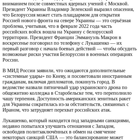
вниманием после совместных ядерных учений с Москвой.
Президент Украины Владимир Зеленский выразил опасения,
что Белоруссия может стать плацдармом для открытия
Россией нового фронта на севере Украины — это серьёзная
проблема, учитывая, что в феврале 2022 года часть
российских войск вошла на Украину с белорусской
территории. Президент Франции Эммануэль Макрон в
воскресенье поговорил по телефону с Лукашенко — их
первый разговор с начала боевых действий — чтобы обсудить
возможные риски участия Белоруссии в военных операциях
России.
В МИД России заявили, что ожидаются дополнительные
«системные удары» по Киеву, и посоветовали иностранным
гражданам, включая дипломатов, покинуть город. В
ведомстве назвали пятничный удар украинского дрона по
общежитию колледжа в Старобельске тем, что переполнило
чашу терпения. Доступность американских зенитных ракет
для Украины сократилась из-за обстоятельств, связанных с
Ираном, что затрудняет перехват российских атак.
Лукашенко, который находится под западными санкциями,
недавно попытался улучшить отношения с Западом,
освободив политзаключённых в обмен на смягчение
некоторых санкций США — это балансирование может