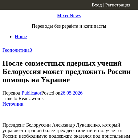
Skip to content
Вход
|
Регистрация
MixedNews
Переводы без рерайта и копипасты
Home
Геополитика
0
После совместных ядерных учений
Белоруссия может предложить России
помощь на Украине
Перевод
Publicator
Posted on
26.05.2026
Time to Read:
-
words
Источник
Президент Белоруссии Александр Лукашенко, который
управляет страной более трёх десятилетий и получает от
России необходимую поддержку, оказался под пристальным