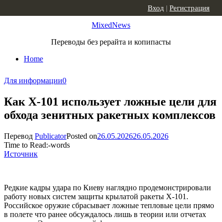
Skip to content
Вход
|
Регистрация
MixedNews
Переводы без рерайта и копипасты
Home
Для информации
0
Как Х-101 использует ложные цели для
обхода зенитных ракетных комплексов
Перевод
Publicator
Posted on
26.05.2026
26.05.2026
Time to Read:
-
words
Источник
Редкие кадры удара по Киеву наглядно продемонстрировали
работу новых систем защиты крылатой ракеты Х-101.
Российское оружие сбрасывает ложные тепловые цели прямо
в полете что ранее обсуждалось лишь в теории или отчетах