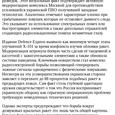
разведок. Этот визуальный факт подтверждает активную
модернизацию комплекса Москвой для противодействия
усилившейся украинской ПВО получившей западные
технологии. Аналитики отмечают характерные хлопки при
срабатывании ловушек которые не оставляют дымного следа.
Это указывает на использование спектральных помех или
быстрогорящих элементов а также дипольных отражателей
создающих радиолокационные помехи незаметные глазу.
Издание Defence Express выявило как минимум четыре этапа
улучшений Х-101 за время конфликта изучив обломки ракет.
Модернизация затронула боевую часть сделав её тандемной и
кассетной с зажигательными элементами а также обновила
системы наведения. Ключевым новшеством стал комплекс
радиоэлектронной борьбы позволяющий генерировать
ложные сигналы одновременно с физическими ловушками.
Несмотря на эти усовершенствования украинская сторона
заявляет о перехвате до 88 процентов подобных ракет в
предыдущих атаках. Сам факт столь глубокой адаптации
оружия свидетельствует о том что Россия воспринимает
украинскую оборону как серьезную операционную проблему
требующую немедленных технических решений.
Однако эксперты предупреждают что борьба вокруг
дозвуковых крылатых ракет это лишь часть общей картины.