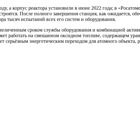
ду, а корпус реактора установили в июне 2022 года; в «Росатоме
 строятся. После полного завершения станция, как ожидается, о
ра тысяч испытаний всех его систем и оборудования.
еличенным сроком службы оборудования и комбинацией активн
ожет работать на смешанном оксидном топливе, содержащем ура
нет серьёзным энергетическим переходом для атомного объекта, 