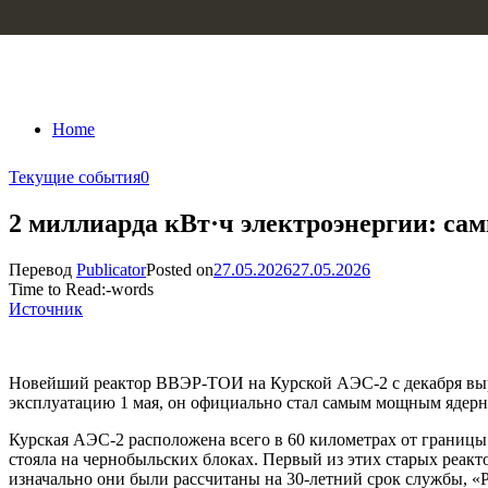
Skip to content
Home
Текущие события
0
2 миллиарда кВт·ч электроэнергии: с
Перевод
Publicator
Posted on
27.05.2026
27.05.2026
Time to Read:
-
words
Источник
Новейший реактор ВВЭР-ТОИ на Курской АЭС-2 с декабря выра
эксплуатацию 1 мая, он официально стал самым мощным ядерн
Курская АЭС-2 расположена всего в 60 километрах от границы
стояла на чернобыльских блоках. Первый из этих старых реакто
изначально они были рассчитаны на 30-летний срок службы, «Р