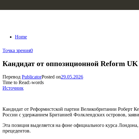
Skip to content
Home
Точка зрения
0
Кандидат от оппозиционной Reform UK 
Перевод
Publicator
Posted on
29.05.2026
Time to Read:
-
words
Источник
Кандидат от Реформистской партии Великобритании Роберт Ке
России с удержанием Британией Фолклендских островов, заявив
Эта позиция выделяется на фоне официального курса Лондона,
прецедентов.