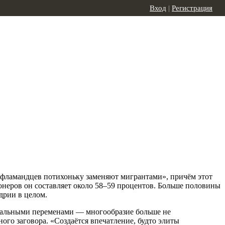
Вход
|
Регистрация
о фламандцев потихоньку заменяют мигрантами», причём этот
ионеров он составляет около 58–59 процентов. Больше половины
дрии в целом.
иальными переменами — многообразие больше не
ого заговора. «Создаётся впечатление, будто элиты