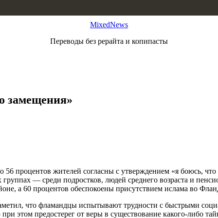
MixedNews
Переводы без рерайта и копипасты
го замещения»
то 56 процентов жителей согласны с утверждением «я боюсь, чт
х группах — среди подростков, людей среднего возраста и пенс
йоне, а 60 процентов обеспокоены присутствием ислама во Флан
аметил, что фламандцы испытывают трудности с быстрыми соц
при этом предостерег от веры в существование какого-либо тайн