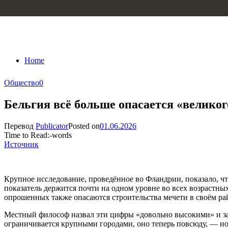
Skip to content
Home
Общество
0
Бельгия всё больше опасается «велико
Перевод
Publicator
Posted on
01.06.2026
Time to Read:
-
words
Источник
Крупное исследование, проведённое во Фландрии, показало, ч
показатель держится почти на одном уровне во всех возрастны
опрошенных также опасаются строительства мечети в своём ра
Местный философ назвал эти цифры «довольно высокими» и з
ограничивается крупными городами, оно теперь повсюду, — но 