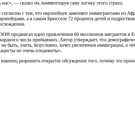
ас», — сказал он, комментируя саму логику этого страха.
в согласны с тем, что европейцев заменяют иммигрантами из А
европейцами, а в самом Брюсселе 72 процента детей и подростк
оисхождения.
и ООН продвигал идею привлечения 60 миллионов мигрантов в Ев
кордного числа прибывших. Автор утверждает, что демографиче
 и не быть, элита, безусловно, хочет увеличения иммиграции, о
нацисты не очень плодовиты».
а наконец разрешить открытое обсуждение того, почему это прои