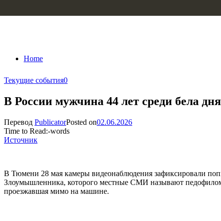
Skip to content
Home
Текущие события
0
В России мужчина 44 лет среди бела дн
Перевод
Publicator
Posted on
02.06.2026
Time to Read:
-
words
Источник
В Тюмени 28 мая камеры видеонаблюдения зафиксировали попы
Злоумышленника, которого местные СМИ называют педофилом, 
проезжавшая мимо на машине.