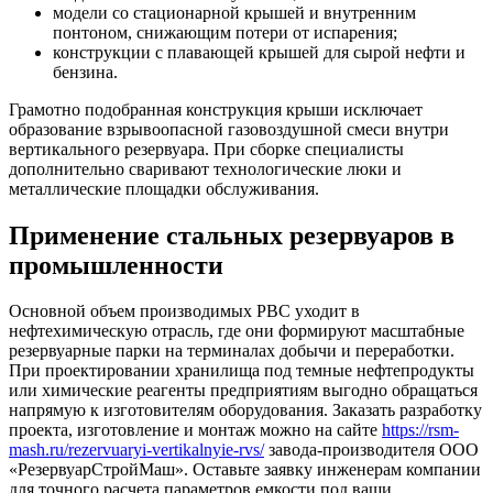
модели со стационарной крышей и внутренним
понтоном, снижающим потери от испарения;
конструкции с плавающей крышей для сырой нефти и
бензина.
Грамотно подобранная конструкция крыши исключает
образование взрывоопасной газовоздушной смеси внутри
вертикального резервуара. При сборке специалисты
дополнительно сваривают технологические люки и
металлические площадки обслуживания.
Применение стальных резервуаров в
промышленности
Основной объем производимых РВС уходит в
нефтехимическую отрасль, где они формируют масштабные
резервуарные парки на терминалах добычи и переработки.
При проектировании хранилища под темные нефтепродукты
или химические реагенты предприятиям выгодно обращаться
напрямую к изготовителям оборудования. Заказать разработку
проекта, изготовление и монтаж можно на сайте
https://rsm-
mash.ru/rezervuaryi-vertikalnyie-rvs/
завода-производителя ООО
«РезервуарСтройМаш». Оставьте заявку инженерам компании
для точного расчета параметров емкости под ваши