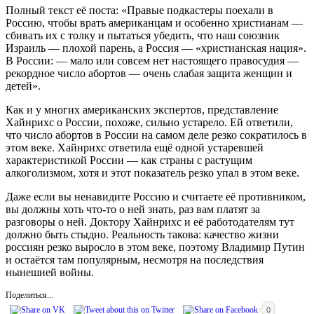
Полный текст её поста: «Правые подкастеры поехали в
Россию, чтобы врать американцам и особенно христианам —
сбивать их с толку и пытаться убедить, что наш союзник
Израиль — плохой парень, а Россия — «христианская нация».
В России: — мало или совсем нет настоящего правосудия —
рекордное число абортов — очень слабая защита женщин и
детей».
Как и у многих американских экспертов, представление
Хайнрихс о России, похоже, сильно устарело. Ей ответили,
что число абортов в России на самом деле резко сократилось в
этом веке. Хайнрихс ответила ещё одной устаревшей
характеристикой России — как страны с растущим
алкоголизмом, хотя и этот показатель резко упал в этом веке.
Даже если вы ненавидите Россию и считаете её противником,
вы должны хоть что-то о ней знать, раз вам платят за
разговоры о ней. Доктору Хайнрихс и её работодателям тут
должно быть стыдно. Реальность такова: качество жизни
россиян резко выросло в этом веке, поэтому Владимир Путин
и остаётся там популярным, несмотря на последствия
нынешней войны.
Поделиться...
0