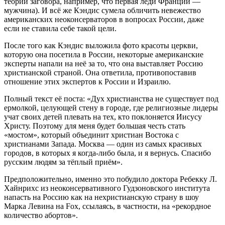
теории заговора, например, что первая леди Франции —
мужчина). И всё же Кэндис сумела обличить невежество
американских неоконсерваторов в вопросах России, даже
если не ставила себе такой цели.
После того как Кэндис выложила фото красоты церкви,
которую она посетила в России, некоторые американские
эксперты напали на неё за то, что она выставляет Россию
христианской страной. Она ответила, противопоставив
отношение этих экспертов к России и Израилю.
Полный текст её поста: «Дух христианства не существует под
ермолкой, целующей стену в городе, где религиозные лидеры
учат своих детей плевать на тех, кто поклоняется Иисусу
Христу. Поэтому для меня будет большая честь стать
«мостом», который объединит христиан Востока с
христианами Запада. Москва — один из самых красивых
городов, в которых я когда-либо была, и я вернусь. Спасибо
русским людям за тёплый приём».
Предположительно, именно это побудило доктора Ребекку Л.
Хайнрихс из неоконсервативного Гудзоновского института
напасть на Россию как на нехристианскую страну в шоу
Марка Левина на Fox, ссылаясь, в частности, на «рекордное
количество абортов».