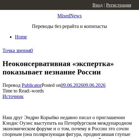
Skip to content
Вход
|
Регистрация
MixedNews
Переводы без рерайта и копипасты
Home
Точка зрения
0
Неоконсервативная «экспертка»
показывает незнание России
Перевод
Publicator
Posted on
09.06.2026
09.06.2026
Time to Read:
-
words
Источник
Наш друг Эндрю Корыбко недавно писал о приглашении
Кэндис Оуэнс выступить на Петербургском международном
экономическом форуме и о том, почему в России это сочли
спорным (она поляризующая фигура, продвигавшая глупые