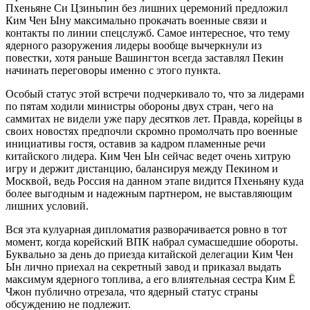
Пхеньяне Си Цзиньпин без лишних церемоний предложил
Ким Чен Ыну максимально прокачать военные связи и
контакты по линии спецслужб. Самое интересное, что тему
ядерного разоружения лидеры вообще вычеркнули из
повестки, хотя раньше Вашингтон всегда заставлял Пекин
начинать переговоры именно с этого пункта.
Особый статус этой встречи подчеркивало то, что за лидерами
по пятам ходили министры обороны двух стран, чего на
саммитах не видели уже пару десятков лет. Правда, корейцы в
своих новостях предпочли скромно промолчать про военные
инициативы гостя, оставив за кадром пламенные речи
китайского лидера. Ким Чен Ын сейчас ведет очень хитрую
игру и держит дистанцию, балансируя между Пекином и
Москвой, ведь Россия на данном этапе видится Пхеньяну куда
более выгодным и надежным партнером, не выставляющим
лишних условий.
Вся эта кулуарная дипломатия разворачивается ровно в тот
момент, когда корейский ВПК набрал сумасшедшие обороты.
Буквально за день до приезда китайской делегации Ким Чен
Ын лично приехал на секретный завод и приказал выдать
максимум ядерного топлива, а его влиятельная сестра Ким Ё
Чжон публично отрезала, что ядерный статус страны
обсуждению не подлежит.