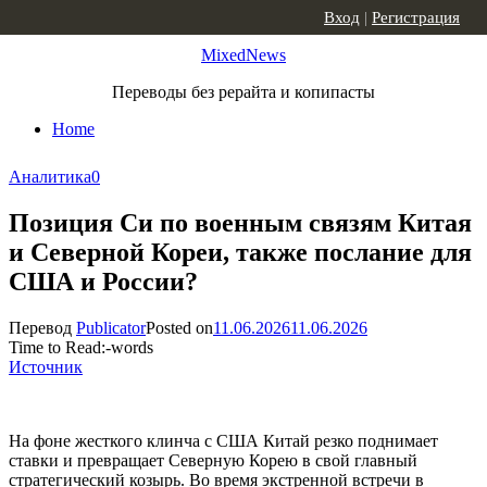
Skip to content
Вход
|
Регистрация
MixedNews
Переводы без рерайта и копипасты
Home
Аналитика
0
Позиция Си по военным связям Китая
и Северной Кореи, также послание для
США и России?
Перевод
Publicator
Posted on
11.06.2026
11.06.2026
Time to Read:
-
words
Источник
На фоне жесткого клинча с США Китай резко поднимает
ставки и превращает Северную Корею в свой главный
стратегический козырь. Во время экстренной встречи в