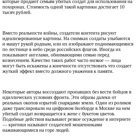
которые продают семьям убитых солдат для использования на
похоронах. Стоимость одной такой картинки достигает 10
тысяч рублей.
Вместо реальности войны, создатели контента рисуют
идеализированные картины. На снимках солдаты улыбаются
и машут рукой родным, или их изображают поднимающимися
по лестнице в небо среди российских флагов. Иногда их
показывают ангелами, обнимающими семью перед
вознесением. Качество таких работ часто низкое — лица
могут быть искажены а конечности отсутствовать что создает
жуткий эффект вместо должного уважения к памяти.
Некоторые авторы воссоздают пропавших без вести бойцов в
идиллических условиях фронта. Эти образы далеки от
реальных окопов изрытой снарядами земли. Один из роликов
даже транслировали на цифровом билборде в Москве на нем
убитый солдат возвращается к жене с букетом цветов.
Подобные действия вызывают резкое осуждение в интернете
— критики называют создателей мошенниками
наживающимися на горе людей.