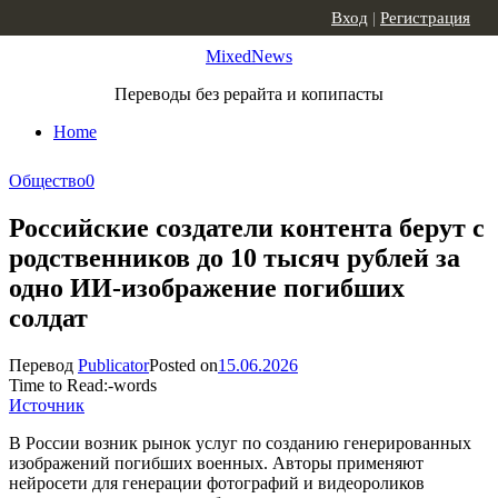
Skip to content
Вход
|
Регистрация
MixedNews
Переводы без рерайта и копипасты
Home
Общество
0
Российские создатели контента берут с
родственников до 10 тысяч рублей за
одно ИИ-изображение погибших
солдат
Перевод
Publicator
Posted on
15.06.2026
Time to Read:
-
words
Источник
В России возник рынок услуг по созданию генерированных
изображений погибших военных. Авторы применяют
нейросети для генерации фотографий и видеороликов