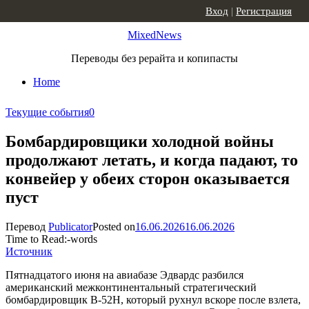
Skip to content
Вход
|
Регистрация
MixedNews
Переводы без рерайта и копипасты
Home
Текущие события
0
Бомбардировщики холодной войны
продолжают летать, и когда падают, то
конвейер у обеих сторон оказывается
пуст
Перевод
Publicator
Posted on
16.06.2026
16.06.2026
Time to Read:
-
words
Источник
Пятнадцатого июня на авиабазе Эдвардс разбился
американский межконтинентальный стратегический
бомбардировщик B-52H, который рухнул вскоре после взлета,