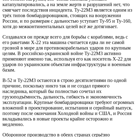
катапультировались, а на земле жертв и разрушений нет, что
смягчает последствия инцидента. Ту-22М3 является одним из
трёх типов бомбардировщиков, стоящих на вооружении
России, и по размерам с дальностью уступает Ту-95 и Ту-160,
хотя до межконтинентальных целей всё же дотягивает.
Создавался он прежде всего для борьбы с кораблями, ведь с
его ракетами Х-22 эта машина считается едва ли не самой
грозной в мире для противокорабельных ударов по крупным
целям. В российско-украинской войне Ту-22М3 активно
применяют именно так, используя его как носитель Х-22 для
ударов по украинским объектам инфраструктуры и военным
базам.
B-52 и Ту-22М3 остаются в строю десятилетиями по одной
причине, поскольку никто так и не создал прямого
наследника, который бы полностью сочетал их
грузоподъёмность, дальность, гибкость и экономичность
эксплуатации. Крупные бомбардировщики требуют огромных
вложений в проектирование, испытания и серийный выпуск,
поэтому после окончания Холодной войны и США, и Россия
вкладывались в новые проекты крайне осторожно и
медленно.
Оборонное производство в обеих странах серьёзно