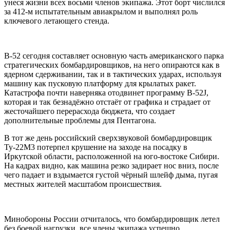
унеся жизни всех восьми членов экипажа. Этот борт числился
за 412-м испытательным авиакрылом и выполнял роль
ключевого летающего стенда.
B-52 сегодня составляет основную часть американского парка
стратегических бомбардировщиков, на него опираются как в
ядерном сдерживании, так и в тактических ударах, используя
машину как пусковую платформу для крылатых ракет.
Катастрофа почти наверняка отодвинет программу B-52J,
которая и так безнадёжно отстаёт от графика и страдает от
жесточайшего перерасхода бюджета, что создает
дополнительные проблемы для Пентагона.
В тот же день российский сверхзвуковой бомбардировщик
Ту-22М3 потерпел крушение на заходе на посадку в
Иркутской области, расположенной на юго-востоке Сибири.
На кадрах видно, как машина резко задирает нос вниз, после
чего падает и вздымается густой чёрный шлейф дыма, пугая
местных жителей масштабом происшествия.
Минобороны России отчиталось, что бомбардировщик летел
без боевой нагрузки, все члены экипажа успешно