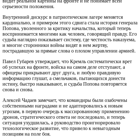
видит реальной картины на фронте и не понимает всей
серьезности положения.
Внутренний дискурс в патриотическом лагере меняется
кардинально, и примером этого сдвига стала история генерала
Попова, уволенного за критику начальства, который теперь
воспринимается многими как человек, говорящий правду. Его
судьба наглядно показывает систему, где честность наказуема,
и многие сторонники войны видят в нем жертву,
пострадавшую за прямые слова о плохом управлении армией.
Павел Губарев утверждает, что Кремль систематически врет
об успехах на фронте, войска на самом деле отступают, а
офицеры прикрывают друг друга, и любую правдивую
информацию глушат, а смельчаков, пытающихся донести
истину, быстро наказывают, и судьба Попова повторяется
снова и снова.
Алексей Чадаев замечает, что командиры были озабочены
собственными наградами и не адаптировались к новым
угрозам, в первую очередь к массированному применению
дронов, стратегического ответа не последовало, и теперь
ситуация ухудшилась, а руководство проигнорировало
технологическое развитие, что привело к невыгодным
позициям на поле боя.