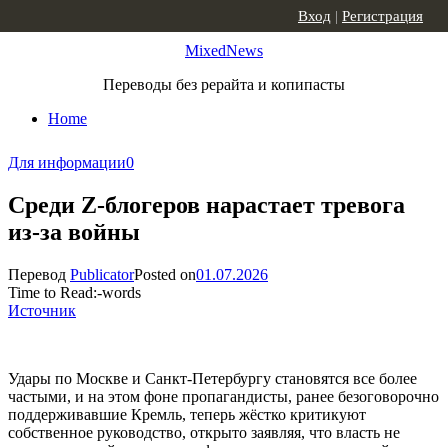
Skip to content
Вход
|
Регистрация
MixedNews
Переводы без рерайта и копипасты
Home
Для информации
0
Среди Z-блогеров нарастает тревога
из-за войны
Перевод
Publicator
Posted on
01.07.2026
Time to Read:
-
words
Источник
Удары по Москве и Санкт-Петербургу становятся все более
частыми, и на этом фоне пропагандисты, ранее безоговорочно
поддерживавшие Кремль, теперь жёстко критикуют
собственное руководство, открыто заявляя, что власть не