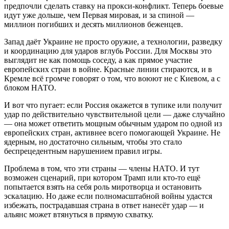
предпочли сделать ставку на прокси-конфликт. Теперь боевые
идут уже дольше, чем Первая мировая, и за спиной —
миллион погибших и десять миллионов беженцев.
Запад даёт Украине не просто оружие, а технологии, разведку
и координацию для ударов вглубь России. Для Москвы это
выглядит не как помощь соседу, а как прямое участие
европейских стран в войне. Красные линии стираются, и в
Кремле всё громче говорят о том, что воюют не с Киевом, а с
блоком НАТО.
И вот что пугает: если Россия окажется в тупике или получит
удар по действительно чувствительной цели — даже случайно
— она может ответить мощным обычным ударом по одной из
европейских стран, активнее всего помогающей Украине. Не
ядерным, но достаточно сильным, чтобы это стало
беспрецедентным нарушением правил игры.
Проблема в том, что эти страны — члены НАТО. И тут
возможен сценарий, при котором Трамп или кто-то ещё
попытается взять на себя роль миротворца и остановить
эскалацию. Но даже если полномасштабной войны удастся
избежать, пострадавшая страна в ответ нанесёт удар — и
альянс может втянуться в прямую схватку.