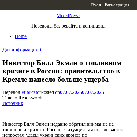
Skip to content
Вход
|
Регистрация
MixedNews
Переводы без рерайта и копипасты
Home
Для информации
0
Инвестор Билл Экман о топливном
кризисе в России: правительство в
Кремле нанесло больше ущерба
Перевод
Publicator
Posted on
07.07.2026
07.07.2026
Time to Read:
-
words
Источник
Инвестор Билл Экман недавно обратил внимание на
топливный кризис в России. Ситуация там складывается
непростая: удары украинских дронов по