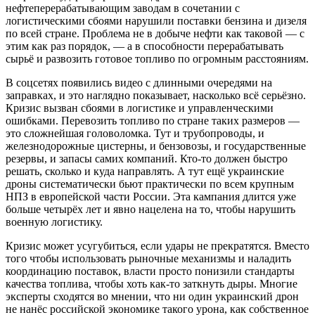
нефтеперерабатывающим заводам в сочетании с
логистическими сбоями нарушили поставки бензина и дизеля
по всей стране. Проблема не в добыче нефти как таковой — с
этим как раз порядок, — а в способности перерабатывать
сырьё и развозить готовое топливо по огромным расстояниям.
В соцсетях появились видео с длинными очередями на
заправках, и это наглядно показывает, насколько всё серьёзно.
Кризис вызван сбоями в логистике и управленческими
ошибками. Перевозить топливо по стране таких размеров —
это сложнейшая головоломка. Тут и трубопроводы, и
железнодорожные цистерны, и бензовозы, и государственные
резервы, и запасы самих компаний. Кто-то должен быстро
решать, сколько и куда направлять. А тут ещё украинские
дроны систематически бьют практически по всем крупным
НПЗ в европейской части России. Эта кампания длится уже
больше четырёх лет и явно нацелена на то, чтобы нарушить
военную логистику.
Кризис может усугубиться, если удары не прекратятся. Вместо
того чтобы использовать рыночные механизмы и наладить
координацию поставок, власти просто понизили стандарты
качества топлива, чтобы хоть как-то заткнуть дыры. Многие
эксперты сходятся во мнении, что ни один украинский дрон
не нанёс российской экономике такого урона, как собственное