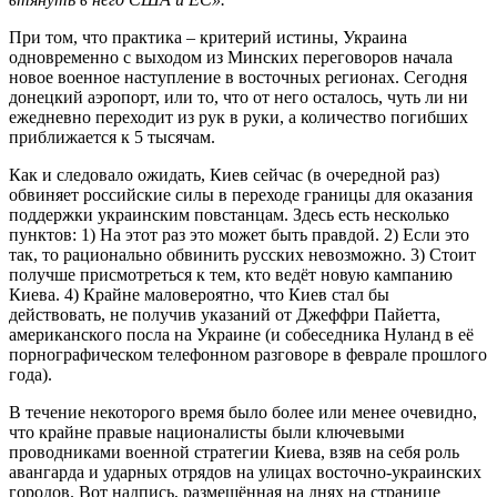
При том, что практика – критерий истины, Украина
одновременно с выходом из Минских переговоров начала
новое военное наступление в восточных регионах. Сегодня
донецкий аэропорт, или то, что от него осталось, чуть ли ни
ежедневно переходит из рук в руки, а количество погибших
приближается к 5 тысячам.
Как и следовало ожидать, Киев сейчас (в очередной раз)
обвиняет российские силы в переходе границы для оказания
поддержки украинским повстанцам. Здесь есть несколько
пунктов: 1) На этот раз это может быть правдой. 2) Если это
так, то рационально обвинить русских невозможно. 3) Стоит
получше присмотреться к тем, кто ведёт новую кампанию
Киева. 4) Крайне маловероятно, что Киев стал бы
действовать, не получив указаний от Джеффри Пайетта,
американского посла на Украине (и собеседника Нуланд в её
порнографическом телефонном разговоре в феврале прошлого
года).
В течение некоторого время было более или менее очевидно,
что крайне правые националисты были ключевыми
проводниками военной стратегии Киева, взяв на себя роль
авангарда и ударных отрядов на улицах восточно-украинских
городов. Вот надпись, размещённая на днях на странице