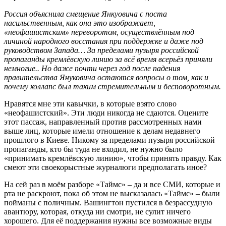
Россия объяснила смещение Янкуовича с поста
насильственным, как она это изображает,
«неофашистским» переворотом, осуществлённым под
личиной народного восстания при поддержке и даже под
руководством Запада… За пределами пузыря российской
пропаганды кремлёвскую линию за всё время всерьёз приняли
немногие.. Но даже почти через год после падения
правительства Януковича остаются вопросы о том, как и
почему коллапс был таким стремительным и бесповоротным.
Нравятся мне эти кавычки, в которые взято слово
«неофашистский». Эти люди никогда не сдаются. Оцените
этот пассаж, направленный против рассмотренных нами
выше лиц, которые имели отношение к делам недавнего
прошлого в Киеве. Никому за пределами пузыря российской
пропаганды, кто бы туда не входил, не нужно было
«принимать кремлёвскую линию», чтобы принять правду. Как
смеют эти своекорыстные журналюги предполагать иное?
На сей раз в моём разборе «Таймс» – да и все СМИ, которые и
рта не раскроют, пока об этом не высказалась «Таймс» – были
пойманы с поличным. Вашингтон пустился в безрассудную
авантюру, которая, откуда ни смотри, не сулит ничего
хорошего. Для её поддержания нужны все возможные виды