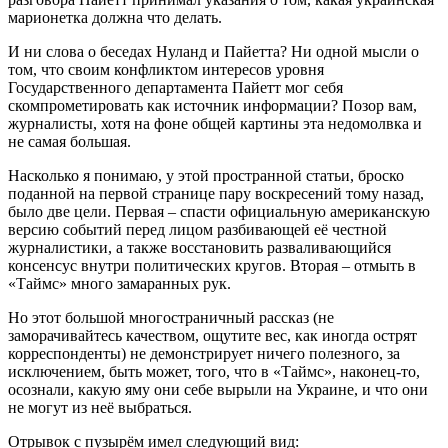
марионетка должна что делать.
И ни слова о беседах Нуланд и Пайетта? Ни одной мысли о
том, что своим конфликтом интересов уровня
Государственного департамента Пайетт мог себя
скомпрометировать как источник информации? Позор вам,
журналисты, хотя на фоне общей картины эта недомолвка и
не самая большая.
Насколько я понимаю, у этой пространной статьи, броско
поданной на первой странице пару воскресений тому назад,
было две цели. Первая – спасти официальную американскую
версию событий перед лицом разбивающей её честной
журналистики, а также восстановить разваливающийся
консенсус внутри политических кругов. Вторая – отмыть в
«Таймс» много замаранных рук.
Но этот большой многостраничный рассказ (не
заморачивайтесь качеством, ощутите вес, как иногда острят
корреспонденты) не демонстрирует ничего полезного, за
исключением, быть может, того, что в «Таймс», наконец-то,
осознали, какую яму они себе вырыли на Украине, и что они
не могут из неё выбраться.
Отрывок с пузырём имел следующий вид: