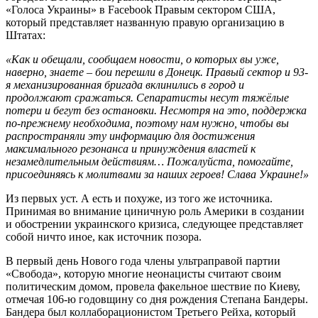
«Голоса Украины» в Facebook Правым сектором США,
который представляет названную правую организацию в
Штатах:
«Как и обещали, сообщаем новости, о которых вы уже,
наверно, знаете – бои перешли в Донецк. Правый сектор и 93-
я механизированная бригада вклинились в город и
продолжают сражаться. Сепаратисты несут тяжёлые
потери и бегут без остановки. Несмотря на это, поддержка
по-прежнему необходима, поэтому нам нужно, чтобы вы
распространяли эту информацию для достижения
максимального резонанса и принуждения властей к
незамедлительным действиям… Пожалуйста, помогайте,
присоединяясь к молитвами за наших героев! Слава Украине!»
Из первых уст. А есть и похуже, из того же источника.
Принимая во внимание циничную роль Америки в создании
и обострении украинского кризиса, следующее представляет
собой ничто иное, как источник позора.
В первый день Нового года члены ультраправой партии
«Свобода», которую многие неонацисты считают своим
политическим домом, провела факельное шествие по Киеву,
отмечая 106-ю годовщину со дня рождения Степана Бандеры.
Бандера был коллаборационистом Третьего Рейха, который