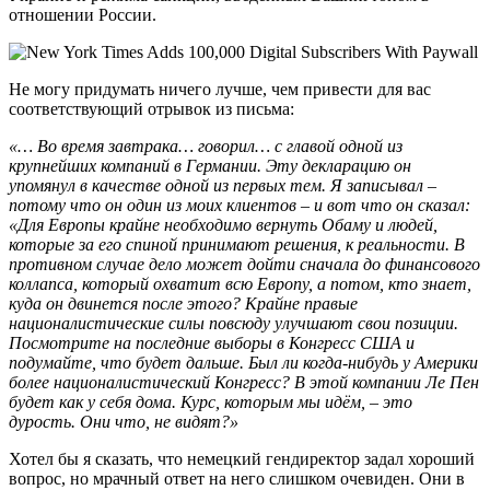
отношении России.
Не могу придумать ничего лучше, чем привести для вас
соответствующий отрывок из письма:
«… Во время завтрака… говорил… с главой одной из
крупнейших компаний в Германии. Эту декларацию он
упомянул в качестве одной из первых тем. Я записывал –
потому что он один из моих клиентов – и вот что он сказал:
«Для Европы крайне необходимо вернуть Обаму и людей,
которые за его спиной принимают решения, к реальности. В
противном случае дело может дойти сначала до финансового
коллапса, который охватит всю Европу, а потом, кто знает,
куда он двинется после этого? Крайне правые
националистические силы повсюду улучшают свои позиции.
Посмотрите на последние выборы в Конгресс США и
подумайте, что будет дальше. Был ли когда-нибудь у Америки
более националистический Конгресс? В этой компании Ле Пен
будет как у себя дома. Курс, которым мы идём, – это
дурость. Они что, не видят?»
Хотел бы я сказать, что немецкий гендиректор задал хороший
вопрос, но мрачный ответ на него слишком очевиден. Они в