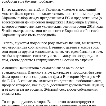
создадут ещё больше проблем».
И что касается пакта ЕС и Украины: «Только в последний
момент было признано, каким тяжким испытанием стал для
Украины выбор между предложением ЕС и предложением [о
всесторонней финансовой поддержке] Владимира Путина,
которое лучше отвечало украинским реалиям осени 2013 года.
Чтобы выстраивать свои отношения с Европой и с Россией,
Украине нужно быть свободной».
Теперь, с учётом подобного рода высказываний, выясняется,
что европейцев соблазнили. Начиная с датчан в конце года,
они один за другим жаловались на то, что идея была не в том,
чтобы опустошить гигантскую экономику по соседству, а в
том, чтобы добиться сотрудничества России по Украине.
Амбиции Вашингтона с самого начала были более
грандиозными. Именно в этом контексте в прошлом феврале
была произнесена скандальная фраза Виктории Нуланд о «F
the E.U». А сейчас мы являемся свидетелями любовного акта,
процесс которого, как видно, доставляет удовольствие Нуланд
и её коллегам по госдепу. Жёсткий секс после соблазнения,
скажем так.
То же равнодушие, которое Вашингтон демонстрирует в
отношении Европы, судя по всему, распространяется и на