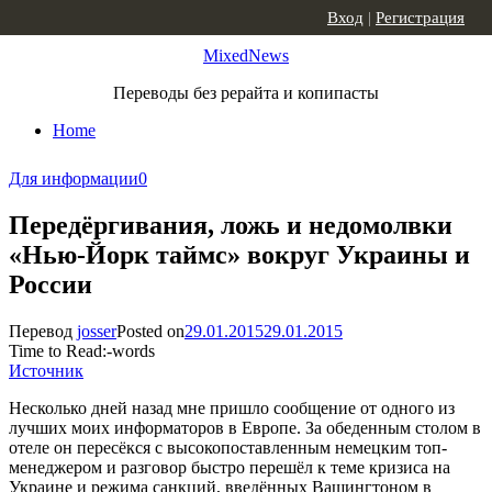
Skip to content
Вход
|
Регистрация
MixedNews
Переводы без рерайта и копипасты
Home
Для информации
0
Передёргивания, ложь и недомолвки
«Нью-Йорк таймс» вокруг Украины и
России
Перевод
josser
Posted on
29.01.2015
29.01.2015
Time to Read:
-
words
Источник
Несколько дней назад мне пришло сообщение от одного из
лучших моих информаторов в Европе. За обеденным столом в
отеле он пересёкся с высокопоставленным немецким топ-
менеджером и разговор быстро перешёл к теме кризиса на
Украине и режима санкций, введённых Вашингтоном в