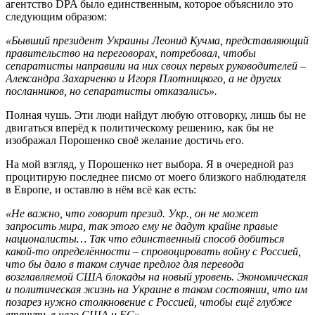
агентство DPA было единственным, которое объяснило это
следующим образом:
«Бывший президент Украины Леонид Кучма, представляющий
правительство на переговорах, потребовал, чтобы
сепаратисты направили на них своих первых руководителей –
Александра Захарченко и Игоря Плотницкого, а не других
посланников, но сепаратисты отказались».
Полная чушь. Эти люди найдут любую отговорку, лишь бы не
двигаться вперёд к политическому решению, как бы не
изображал Порошенко своё желание достичь его.
На мой взгляд, у Порошенко нет выбора. Я в очередной раз
процитирую последнее писмо от моего близкого наблюдателя
в Европе, и оставлю в нём всё как есть:
«Не важно, что говорит презид. Укр., он не может
запросить мира, так этого ему не дадут крайне правые
националисты… Так что единственный способ добиться
какой-то определённости – спровоцировать войну с Россией,
что бы дало в таком случае предлог для перевода
возглавляемой США блокады на новый уровень. Экономическая
и политическая жизнь на Украине в таком состоянии, что им
позарез нужно столкновение с Россией, чтобы ещё глубже
втянуть в него США и ЕС».