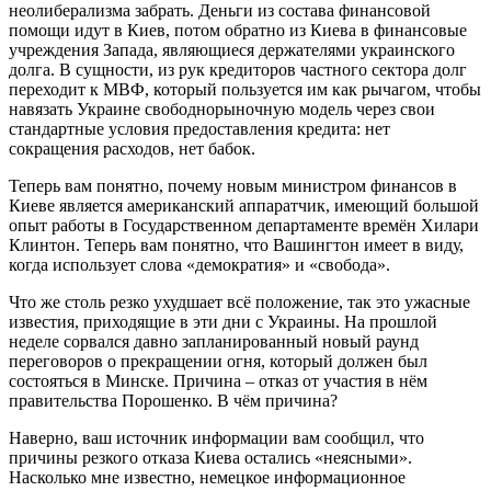
неолиберализма забрать. Деньги из состава финансовой
помощи идут в Киев, потом обратно из Киева в финансовые
учреждения Запада, являющиеся держателями украинского
долга. В сущности, из рук кредиторов частного сектора долг
переходит к МВФ, который пользуется им как рычагом, чтобы
навязать Украине свободнорыночную модель через свои
стандартные условия предоставления кредита: нет
сокращения расходов, нет бабок.
Теперь вам понятно, почему новым министром финансов в
Киеве является американский аппаратчик, имеющий большой
опыт работы в Государственном департаменте времён Хилари
Клинтон. Теперь вам понятно, что Вашингтон имеет в виду,
когда использует слова «демократия» и «свобода».
Что же столь резко ухудшает всё положение, так это ужасные
известия, приходящие в эти дни с Украины. На прошлой
неделе сорвался давно запланированный новый раунд
переговоров о прекращении огня, который должен был
состояться в Минске. Причина – отказ от участия в нём
правительства Порошенко. В чём причина?
Наверно, ваш источник информации вам сообщил, что
причины резкого отказа Киева остались «неясными».
Насколько мне известно, немецкое информационное