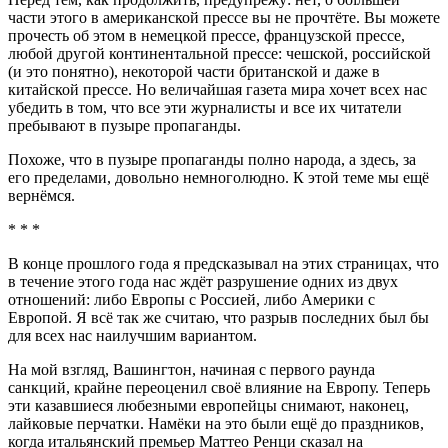
части этого в американской прессе вы не прочтёте. Вы можете
прочесть об этом в немецкой прессе, французской прессе,
любой другой континентальной прессе: чешской, российской
(и это понятно), некоторой части британской и даже в
китайской прессе. Но величайшая газета мира хочет всех нас
убедить в том, что все эти журналисты и все их читатели
пребывают в пузыре пропаганды.
Похоже, что в пузыре пропаганды полно народа, а здесь, за
его пределами, довольно немноголюдно. К этой теме мы ещё
вернёмся.
* * *
В конце прошлого года я предсказывал на этих страницах, что
в течение этого года нас ждёт разрушение одних из двух
отношений: либо Европы с Россией, либо Америки с
Европой. Я всё так же считаю, что разрыв последних был бы
для всех нас наилучшим вариантом.
На мой взгляд, Вашингтон, начиная с первого раунда
санкций, крайне переоценил своё влияние на Европу. Теперь
эти казавшиеся любезными европейцы снимают, наконец,
лайковые перчатки. Намёки на это были ещё до праздников,
когда итальянский премьер Маттео Ренци сказал на