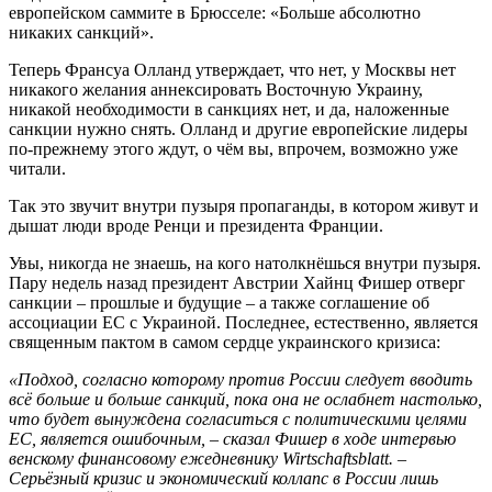
европейском саммите в Брюсселе: «Больше абсолютно
никаких санкций».
Теперь Франсуа Олланд утверждает, что нет, у Москвы нет
никакого желания аннексировать Восточную Украину,
никакой необходимости в санкциях нет, и да, наложенные
санкции нужно снять. Олланд и другие европейские лидеры
по-прежнему этого ждут, о чём вы, впрочем, возможно уже
читали.
Так это звучит внутри пузыря пропаганды, в котором живут и
дышат люди вроде Ренци и президента Франции.
Увы, никогда не знаешь, на кого натолкнёшься внутри пузыря.
Пару недель назад президент Австрии Хайнц Фишер отверг
санкции – прошлые и будущие – а также соглашение об
ассоциации ЕС с Украиной. Последнее, естественно, является
священным пактом в самом сердце украинского кризиса:
«Подход, согласно которому против России следует вводить
всё больше и больше санкций, пока она не ослабнет настолько,
что будет вынуждена согласиться с политическими целями
ЕС, является ошибочным, – сказал Фишер в ходе интервью
венскому финансовому ежедневнику Wirtschaftsblatt. –
Серьёзный кризис и экономический коллапс в России лишь