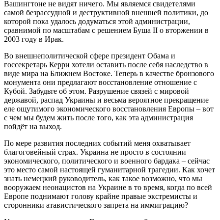
Вашингтоне не видят ничего. Мы являемся свидетелями
самой безрассудной и деструктивной внешней политики, до
которой пока удалось додуматься этой администрации,
сравнимой по масштабам с решением Буша II о вторжении в
2003 году в Ирак.
Во внешнеполитической сфере президент Обама и
госсекретарь Керри хотели оставить после себя наследство в
виде мира на Ближнем Востоке. Теперь в качестве бронзового
монумента они предлагают восстановление отношение с
Кубой. Забудьте об этом. Разрушение связей с мировой
державой, распад Украины и весьма вероятное прекращение
еле ощутимого экономического восстановления Европы – вот
с чем мы будем жить после того, как эта администрация
пойдёт на выход.
По мере развития последних событий меня охватывает
благоговейный страх. Украина не просто в состоянии
экономического, политического и военного бардака – сейчас
это место самой настоящей гуманитарной трагедии. Как хочет
знать немецкий руководитель, как такое возможно, что мы
вооружаем неонацистов на Украине в то время, когда по всей
Европе поднимают голову крайне правые экстремисты и
сторонники атавистического запрета на иммиграцию?