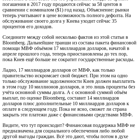
погашения в 2017 году продаются сейчас за 58 центов в
сравнении с номиналом ($1) год назад. Объяснение: рынки
теперь учитывают в цене возможность полного дефолта. На
обслуживание своего долга у Киева уходит сейчас 35
процентов его доходов.
Соедините между собой несколько фактов из этой статьи в
Bloomberg. Дальнейшие транши из состава пакета финансовой
помощи МВФ объёмом 17 миллиардов долларов, начатой в
апреле прошлого года, теперь приостановлены до тех пор,
пока Киев ещё больше не сократит государственные расходы.
Ладно, 17 миллиардов долларов от МВФ, как только
правительство искромсает свой бюджет. При этом на одно
только обслуживание задолженности Киев должен выплатить
в этом году 10 миллионов долларов, и это лишь проценты без
учёта основной суммы долга. А с основной суммой объём
выплат, по оценке Bloomberg, составит 14 миллиардов
долларов плюс дополнительные 10 миллиардов долларов к
оплате в следующем году. Пока не ясно, сможет ли страна
закрыть эти платежи даже с финансовыми средствами МВФ.
Видите, что тут происходит? Финансовая поддержка МВФ не
предназначена для социального обеспечения либо любой
другой выгоды граждан. Всё это дают, чтобы потом в духе