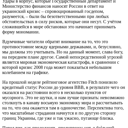
Удары в корпус, которые Государственный департамент и
Министерство финансов наносят России в ответ на
украинский кризис – спровоцированный госдепом,
разумеется, – были бы безответственными при любых
обстоятельствах в силу рисков, которые они несут. С учётом
сложившейся в мире обстановки это начинает принимать
форму мономании.
Вдумчивые читатели обратят внимание на то, что это
противостояние между ядерными державами, и, безусловно,
мы должны это учитывать. Но на данный момент, слава богу,
на переднем плане другое. Самой непосредственной угрозой
является мировая экономическая катастрофа, в сравнении с
которой кризис 2008 года может показаться небольшим
колебанием на графике.
На прошлой неделе рейтинговое агентство Fitch понизило
кредитный статус России до уровня BBB, в результате чего он
оказался на расстоянии всего в несколько пунктов от
мусорного. Это не шутки, и нам лучше признать: невозможно
столкнуть в канаву восьмую экономику мира и рассчитывать
на то, что она окажется там в одиночестве. Перспектива того,
что масштабные страдания начнутся и по другую сторону
границ Украины, где уже и так ужасно, пугающе близка.
Перед тем, как продолжить, предупрежу: нет, о боìльшей