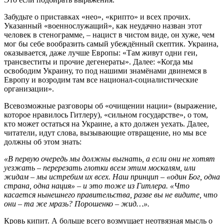
Забудьте о приставках «нео», «крипто» и всех прочих.
Указанный «военнослужащий», как неудачно назван этот
человек в стенограмме, – нацист в чистом виде, он хуже, чем
мог бы себе вообразить самый убеждённый скептик. Украина,
оказывается, даже лучше Европы: «Там живут одни геи,
трансвеститы и прочие дегенераты». Далее: «Когда мы
освободим Украину, то под нашими знамёнами двинемся в
Европу и возродим там все национал-социалистические
организации».
Всевозможные разговоры об «очищении нации» (выражение,
которое нравилось Гитлеру), «сильном государстве», о том,
кто может остаться на Украине, а кто должен уехать. Далее,
читатели, идут слова, вызывающие отвращение, но мы все
должны об этом знать:
«В первую очередь мы должны выгнать, а если они не хотят
уезжать – перерезать глотки всем этим москалям, или
жидам – мы истребим их всех. Наш принцип – «один Бог, одна
страна, одна нация» – и это тоже из Гитлера. «Что
касается нынешнего правительства, разве вы не видите, что
они – та же мразь? Порошенко
–
жид
…».
Кровь кипит. А больше всего возмущает неотвязная мысль о