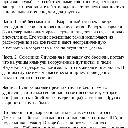
произвол судьбы его собственными союзниками, и что для
западных представителей это падение стало неожиданностью
в не меньшей степени, чем для других».
Часть 1 этой бессмыслицы. Вырванный кусочек в виде
последних часов – откровенное лукавство. Репортаж едва ли
был исчерпывающим «расследованием», хоть и создавал такое
впечатление. Его узкие временные рамки исключают из
рассмотрения весь контекст и дают неограниченную
возможность закрывать глаза на неудобные факты.
Часть 2. Союзники Януковича и вправду его бросили, потому
что на улицы хлынули вооружённые путчисты, и люди
Януковича прекрасно понимали, что их жизнь в опасности. В
данном случае имеем классический прием проведения
искусственного различия.
Часть 3. Если западные представители и были чем-то
удивлены, то только скоростью развития событий, которые
они (или, по крайней мере, американцы) запустили. Других
сюрпризов там не было.
Что любопытно, корреспонденты «Таймс» ссылаются на
Джеффри Пайетта – тогдашнего и нынешнего посла США, и
подельника Нуланд. В ходе бесславного телефонного
разговора Пайетт принимал указания о том, какая украинская