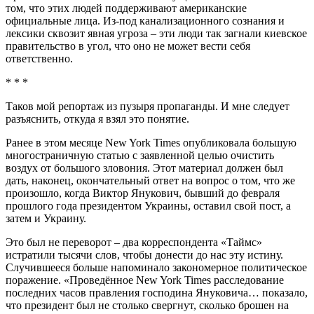
том, что этих людей поддерживают американские
официальные лица. Из-под канализационного сознания и
лексики сквозит явная угроза – эти люди так загнали киевское
правительство в угол, что оно не может вести себя
ответственно.
* * *
Таков мой репортаж из пузыря пропаганды. И мне следует
разъяснить, откуда я взял это понятие.
Ранее в этом месяце New York Times опубликовала большую
многостраничную статью с заявленной целью очистить
воздух от большого зловония. Этот материал должен был
дать, наконец, окончательный ответ на вопрос о том, что же
произошло, когда Виктор Янукович, бывший до февраля
прошлого года президентом Украины, оставил свой пост, а
затем и Украину.
Это был не переворот – два корреспондента «Таймс»
истратили тысячи слов, чтобы донести до нас эту истину.
Случившееся больше напоминало закономерное политическое
поражение. «Проведённое New York Times расследование
последних часов правления господина Януковича… показало,
что президент был не столько свергнут, сколько брошен на