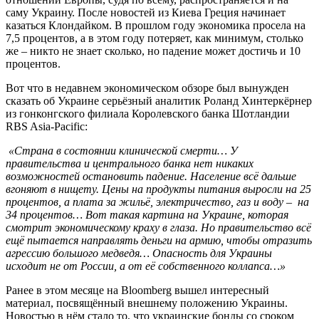
саму Украину. После новостей из Киева Греция начинает
казаться Клондайком. В прошлом году экономика просела на
7,5 процентов, а в этом году потеряет, как минимум, столько
же – никто не знает сколько, но падение может достичь и 10
процентов.
Вот что в недавнем экономическом обзоре был вынужден
сказать об Украине серьёзный аналитик Роланд Хинтеркёрнер
из гонконгского филиала Королевского банка Шотландии
RBS Asia-Pacific:
«Страна в состоянии клинической смерти… У
правительства и центрального банка нет никаких
возможностей остановить падение. Население всё дальше
вгоняют в нищету. Цены на продукты питания выросли на 25
процентов, а плата за жильё, электричество, газ и воду – на
34 процентов… Вот такая картина на Украине, которая
смотрит экономическому краху в глаза. Но правительство всё
ещё пытается направлять деньги на армию, чтобы отразить
агрессию большого медведя… Опасность для Украины
исходит не от России, а от её собственного коллапса…»
Ранее в этом месяце на Bloomberg вышел интересный
материал, посвящённый внешнему положению Украины.
Новостью в нём стало то, что украинские бонды со сроком