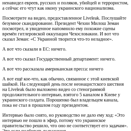
ненавидел евреев, русских и поляков, убийцей и террористом,
а сейчас его чтут как икону украинского национализма.
Посмотрите на видео, предоставленное Liveleak. Послушайте
безумное скандирование. Президент Чехии Милош Земан
посмотрел, и увиденное напомнило ему похожие сцены
времён гитлеровской оккупации Чехословакии. И вот что
сказал Земан: «С Украиной творится что-то неладное».
А вот что сказали в ЕС: ничего.
А вот что сказал Государственный департамент: ничего.
А вот что рассказала американская пресса: ничего
А вот ещё кое-что, как обычно, связанное с этой киевской
шайкой. На следующий день после неонацистского шествия
на Liveleak было выложено видео со стенограммой
продолжительного интервью, взятого 5 каналом в Киеве у
украинского солдата. Порошенко был владельцем канала,
пока не стал в прошлом году президентом.
Интервью было снято, но руководство не дало ему ход: «Это
интервью не пошло в эфир, потому что украинское
правительство решило, что оно не соответствует его задачам».
Это если подбирать выражения.