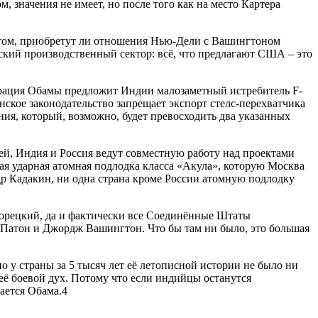
, значения не имеет, но после того как на место Картера
о том, приобретут ли отношения Нью-Дели с Вашингтоном
ский производственный сектор: всё, что предлагают США – это
истрация Обамы предложит Индии малозаметный истребитель F-
анское законодательство запрещает экспорт стелс-перехватчика
ния, который, возможно, будет превосходить два указанных
й, Индия и Россия ведут совместную работу над проектами
ая ударная атомная подлодка класса «Акула», которую Москва
р Кадакин, ни одна страна кроме России атомную подлодку
дворецкий, да и фактически все Соединённые Штаты
Патон и Джордж Вашингтон. Что бы там ни было, это большая
 у страны за 5 тысяч лет её летописной истории не было ни
её боевой дух. Потому что если индийцы останутся
вается Обама.4