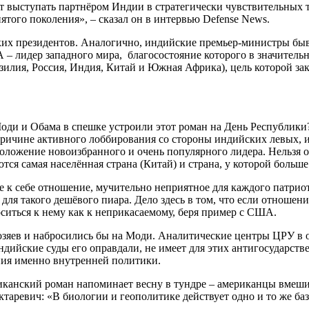
т выступать партнёром Индии в стратегически чувствительных т
ятого поколения», – сказал он в интервью Defense News.
ких президентов. Аналогично, индийские премьер-министры бы
 – лидер западного мира, благосостояние которого в значител
илия, Россия, Индия, Китай и Южная Африка), цель которой зак
оди и Обама в спешке устроили этот роман на День Республики
причине активного лоббирования со стороны индийских левых, 
ложение новоизбранного и очень популярного лидера. Нельзя о
ся самая населённая страна (Китай) и страна, у которой больше
к себе отношение, мучительно неприятное для каждого патриот
ля такого дешёвого пиара. Дело здесь в том, что если отношени
ситься к нему как к неприкасаемому, беря пример с США.
зяев и набросились бы на Моди. Аналитические центры ЦРУ в 
ндийские суды его оправдали, не имеет для этих антигосударст
ния именно внутренней политики.
иканский роман напоминает весну в тундре – американцы вмешив
аревич: «В биологии и геополитике действует одно и то же баз