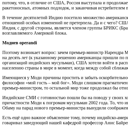
потому, что, в отличие от США, Россия выступала и продолжае
ракетоносных, атомных подлодок, и заканчивая истребителем п
В течение десятилетий Индию посетило множество американс
отношений особых изменений не претерпела. Да и с чего? США
Индия, с другой стороны, является членом группы БРИКС (Браз
возглавляемого Америкой блока.
Модиев
operandi
Поэтому возникает вопрос: зачем премьер-министр Нарендра М
на десять лет (к указанному решению американцы пришли по 
организаций индийских мусульман), США хотели войти в распо
населению страны в мире в момент, когда между собой сближают
Имеющиеся у Моди причины простить и забыть оскорбительное 
философии «мой гость – мой бог». Моди слишком прагматичен д
премьер-министром, то остальной мир тоже продолжал бы отно
Индийские СМИ с готовностью пошли бы на поводу у своих хо
причастности Моди к погромам мусульман 2002 года. То, что и
Обаму на парад нового премьер-министра вынудили соображе
Есть ещё одно важное объяснение тому, почему индийско-амер
говаривал заведующий нашей кафедрой профессор Анис Байрект