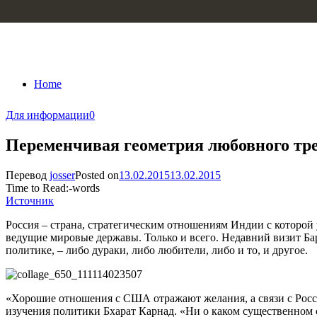
Skip to content
Home
Для информации
0
Переменчивая геометрия любовного тр
Перевод
josser
Posted on
13.02.2015
13.02.2015
Time to Read:
-
words
Источник
Россия – страна, стратегическим отношениям Индии с которой 
ведущие мировые державы. Только и всего. Недавний визит Бар
политике, – либо дураки, либо любители, либо и то, и другое.
«Хорошие отношения с США отражают желания, а связи с Росси
изучения политики Бхарат Карнад. «Ни о каком существенном с