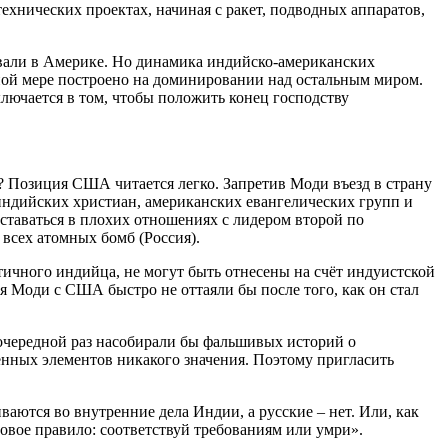
ехнических проектах, начиная с ракет, подводных аппаратов,
вали в Америке. Но динамика индийско-американских
ьной мере построено на доминировании над остальным миром.
лючается в том, чтобы положить конец господству
? Позиция США читается легко. Запретив Моди въезд в страну
индийских христиан, американских евангелических групп и
ставаться в плохих отношениях с лидером второй по
 всех атомных бомб (Россия).
ичного индийца, не могут быть отнесены на счёт индуистской
я Моди с США быстро не оттаяли бы после того, как он стал
очередной раз насобирали бы фальшивых историй о
венных элементов никакого значения. Поэтому пригласить
аются во внутренние дела Индии, а русские – нет. Или, как
овое правило: соответствуй требованиям или умри».