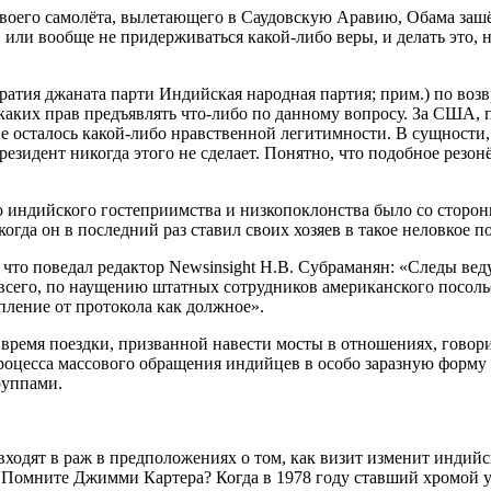
рт своего самолёта, вылетающего в Саудовскую Аравию, Обама заш
, или вообще не придерживаться какой-либо веры, и делать это, 
ратия джаната парти Индийская народная партия; прим.) по во
каких прав предъявлять что-либо по данному вопросу. За США,
не осталось какой-либо нравственной легитимности. В сущности,
зидент никогда этого не сделает. Понятно, что подобное резонёр
о индийского гостеприимства и низкопоклонства было со сторон
гда он в последний раз ставил своих хозяев в такое неловкое 
 что поведал редактор Newsinsight Н.В. Субраманян: «Следы ве
 всего, по наущению штатных сотрудников американского посоль
ление от протокола как должное».
 время поездки, призванной навести мосты в отношениях, говор
оцесса массового обращения индийцев в особо заразную форму е
руппами.
ходят в раж в предположениях о том, как визит изменит индийс
 Помните Джимми Картера? Когда в 1978 году ставший хромой 