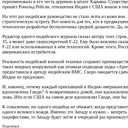
переименовало в его честь деревню в штате Харьяна. Существуе
пришёл Рональд Рейган, отношения Индии с США вошли в пи
На этот раз индийское руководство не стало лезть из кожи в
стратегическую остроту. Вот новость для тех, кто в предвку
технологии разработки беспилотника средней дальности. Да, 
Редактор одного индийского журнала сказал автору этих строк
35, а может даже сверхсекретный F-22. Ему было вежливо сказа
F-22 или использованных в нём технологий. Кроме этого, Росс
американских истребителя.
Реальность индийской военной техники сохранит преимуществ
таких мощных вооружений как атомная подводная лодка «Ариха
предоставила в аренду индийским ВМС. Скоро ожидается сдача
Индии не предложит.
И, наконец, почему каждый приехавший в Индию американский п
вдохновлены Ганди? А возвратившись домой, они вдохновлен
ложь. Ибо если США на самом деле вдохновлял Ганди, они бы 
К сожалению, ни одного индийца не обижает, когда представит
одного великого вождя. Именно это Западу и нужно – заперет
пацифистами, то Западу будет легче в очередной раз проникнут
Поделиться...