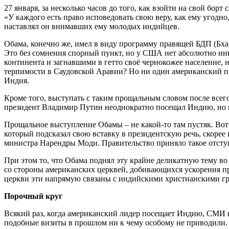
27 января, за несколько часов до того, как взойти на свой бо
«У каждого есть право исповедовать свою веру, как ему угодно
наставлял он внимавших ему молодых индийцев.
Обама, конечно же, имел в виду программу правящей БДП (Бха
Это без сомнения спорный пункт, но у США нет абсолютно ни
континента и загнавшими в гетто своё чернокожее население, 
терпимости в Саудовской Аравии? Но ни один американский пре
Индия.
Кроме того, выступать с таким прощальным словом после всег
президент Владимир Путин неоднократно посещал Индию, но ко
Прощальное выступление Обамы – не какой-то там пустяк. Вот
который подсказал свою вставку в президентскую речь, скорее
министра Нарендры Моди. Правительство приняло такое отступ
При этом то, что Обама поднял эту крайне деликатную тему во
со стороны американских церквей, добивающихся ускорения пр
церкви эти напрямую связаны с индийскими христианскими г
Порочный круг
Всякий раз, когда американский лидер посещает Индию, СМИ в
подобные визиты в прошлом ни к чему особому не приводили.