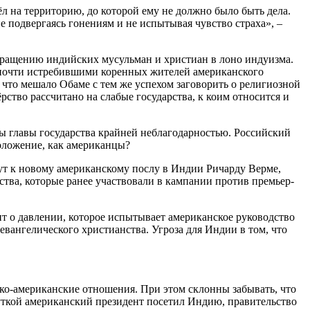
ёл на территорию, до которой ему не должно было быть дела.
не подвергаясь гонениям и не испытывая чувство страха», –
звращению индийских мусульман и христиан в лоно индуизма.
 почти истребившими коренных жителей американского
 что мешало Обаме с тем же успехом заговорить о религиозной
ство рассчитано на слабые государства, к коим относится и
ы главы государства крайней неблагодарностью. Российский
положение, как американцы?
дут к новому американскому послу в Индии Ричарду Верме,
ства, которые ранее участвовали в кампании против премьер-
ит о давлении, которое испытывает американское руководство
вангелического христианства. Угроза для Индии в том, что
ко-американские отношения. При этом склонны забывать, что
уткой американский президент посетил Индию, правительство