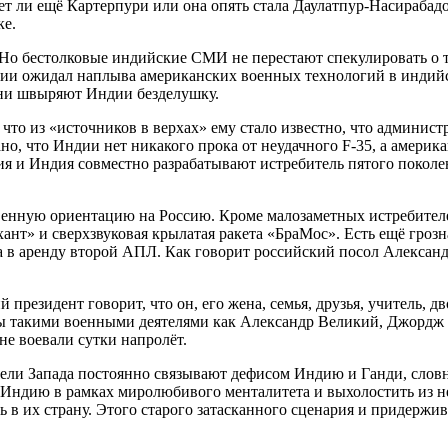
т ли ещё Картерпури или она опять стала Даулатпур-Насирабадом
ке.
он. Но бестолковые индийские СМИ не перестают спекулировать 
шении ожидал наплыва американских военных технологий в индий
они швыряют Индии безделушку.
, что из «источников в верхах» ему стало известно, что админ
но, что Индии нет никакого прока от неудачного F-35, а америк
ия и Индия совместно разрабатывают истребитель пятого поколе
енную ориентацию на Россию. Кроме малозаметных истребителе
нт» и сверхзвуковая крылатая ракета «БраМос». Есть ещё грозн
 в аренду второй АПЛ. Как говорит российский посол Александ
резидент говорит, что он, его жена, семья, друзья, учитель, 
ы такими военными деятелями как Александр Великий, Джордж 
не воевали сутки напролёт.
ели Запада постоянно связывают дефисом Индию и Ганди, словно
ь Индию в рамках миролюбивого менталитета и выхолостить из н
ь в их страну. Этого старого затасканного сценария и придержи