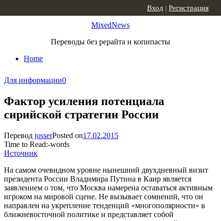
Skip to content
Вход
|
Регистрация
MixedNews
Переводы без рерайта и копипасты
Home
Для информации
0
Фактор усиления потенциала
сирийской стратегии России
Перевод
josser
Posted on
17.02.2015
Time to Read:
-
words
Источник
На самом очевидном уровне нынешний двухдневный визит
президента России Владимира Путина в Каир является
заявлением о том, что Москва намерена оставаться активным
игроком на мировой сцене. Не вызывает сомнений, что он
направлен на укрепление тенденций «многополярности» в
ближневосточной политике и представляет собой