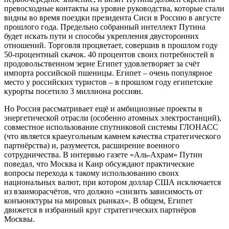
превосходные контакты на уровне руководства, которые стали
видны во время поездки президента Сиси в Россию в августе
прошлого года. Предельно собранный интеллект Путина
будет искать пути и способы укрепления двусторонних
отношений. Торговля процветает, совершив в прошлом году
50-процентный скачок. 40 процентов своих потребностей в
продовольственном зерне Египет удовлетворяет за счёт
импорта российской пшеницы. Египет – очень популярное
место у российских туристов – в прошлом году египетские
курорты посетило 3 миллиона россиян.
Но Россия рассматривает ещё и амбициозные проекты в
энергетической отрасли (особенно атомных электростанций),
совместное использование спутниковой системы ГЛОНАСС
(что является краеугольным камнем качества стратегического
партнёрства) и, разумеется, расширение военного
сотрудничества. В интервью газете «Аль-Ахрам» Путин
поведал, что Москва и Каир обсуждают практические
вопросы перехода к такому использованию своих
национальных валют, при котором доллар США исключается
из взаиморасчётов, что должно «снизить зависимость от
конъюнктуры на мировых рынках». В общем, Египет
движется в избранный круг стратегических партнёров
Москвы.