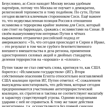
Безусловно, ас-Сиси находит Москву весьма удобным
партнёров, потому что Москва не поучает о демократии,
религиозной терпимости и тому подобном. По сути, Путин
сегодня является ключевым сторонником Сиси. Ещё важнее
то, что недвусмысленная позиция Россия в отношении
исламизма и терроризма крайне значима для Сиси, который
сам стоит на баррикадах, сражаясь с исламистами на Синае. В
своём вышеупомянутом интервью Путин в чётких
выражениях отграничил российский подход от
американского: «То, что сегодня происходит в Сирии и Ираке,
– это результат в том числе грубого безответственного
внешнего вмешательства в дела региона, применения
односторонних силовых акций и двойных стандартов,
деления террористов на «хороших» и «плохих».
Путин также не стал смягчать слова, критикуя то, как США
борются с «Исламским государством» (ИГ). Вторя
собственным опасениям Египта относительно возглавляемой
США коалиции против ИГ, Путин отметил: «С сожалением
вынуждены констатировать, что действия, которые сегодня
предпринимаются участниками антитеррористической
коалиции, их стратегия и тактика не соответствуют масштабу
и характеру существующей угрозы. Одними воздушными
ударами с ней не справиться. К тому же такие действия
нелегитимны, т.к. осуществляются без прямой санкции