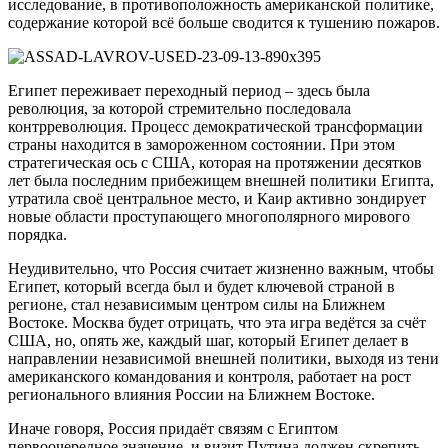
исследование, в противоположность американской политике,
содержание которой всё больше сводится к тушению пожаров.
Египет переживает переходный период – здесь была
революция, за которой стремительно последовала
контрреволюция. Процесс демократической трансформации
страны находится в замороженном состоянии. При этом
стратегическая ось с США, которая на протяжении десятков
лет была последним прибежищем внешней политики Египта,
утратила своё центральное место, и Каир активно зондирует
новые области проступающего многополярного мирового
порядка.
Неудивительно, что Россия считает жизненно важным, чтобы
Египет, который всегда был и будет ключевой страной в
регионе, стал независимым центром силы на Ближнем
Востоке. Москва будет отрицать, что эта игра ведётся за счёт
США, но, опять же, каждый шаг, который Египет делает в
направлении независимой внешней политики, выходя из тени
американского командования и контроля, работает на рост
регионального влияния России на Ближнем Востоке.
Иначе говоря, Россия придаёт связям с Египтом
первоочередное значение, и визит Путина должен скрепить