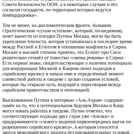
Совета Безопасности ООН, а в некоторых случаях и без
согласия государств, по территории которых ведутся
бомбардировки».
Тем не менее, на дипломатическом фронте, большим
стратегическим «сухим остатком», который, по-видимому,
хочет вынести из поездки Путина Москва, могло бы быть
укрепление близости, которая установилась в последнее время
между Россией и Египтом в отношении конфликта в Сирии.
Москве в высшей степени приятно, что Египет при Сиси
решительно отошёл от повестки «смены режима» в Сирии.
Есть первые знаки, свидетельствующие о наличии потенциала
для координации Москвой и Каиром своих подходов к
сирийскому кризису и начала ими в определённый момент
совместной работы в тандеме с целью создания условий,
которые бы открыли путь, ведущий к переговорам между
сирийским правительством и оппозицией.
Высказывания Путина в интервью «Аль-Ахрам» содержат
намёк на то, что в потенциальном будущем Москва и Каир
могут начать работать в тандеме. Путин отметил, что
соответствующие подходы двух стран уже «близки» и
придерживаются «схожего видения первоочередных шагов по
разрешению сирийского кризиса», к которым относится
запуск межсирийского диалога без предварительных условий.