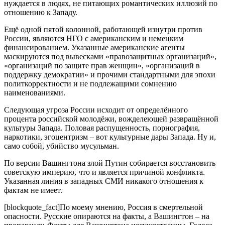
нуждается в людях, не питающих романтических иллюзий по
отношению к Западу.
Ещё одной пятой колонной, работающей изнутри против
России, являются НГО с американским и немецким
финансированием. Указанные американские агенты
маскируются под вывесками «правозащитных организаций»,
«организаций по защите прав женщин», «организаций в
поддержку демократии» и прочими стандартными для эпохи
политкорректности и не подлежащими сомнению
наименованиями.
Следующая угроза России исходит от определённого
процента российской молодёжи, вожделеющей развращённой
культуры Запада. Половая распущенность, порнография,
наркотики, эгоцентризм – вот культурные дары Запада. Ну и,
само собой, убийство мусульман.
По версии Вашингтона злой Путин собирается восстановить
советскую империю, что и является причиной конфликта.
Указанная линия в западных СМИ никакого отношения к
фактам не имеет.
[blockquote_fact]По моему мнению, Россия в смертельной
опасности. Русские опираются на факты, а Вашингтон – на