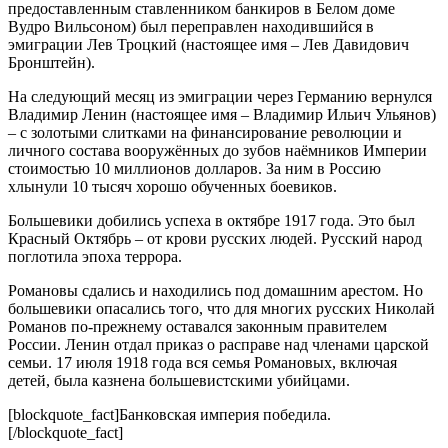
предоставленным ставленником банкиров в Белом доме
Вудро Вильсоном) был переправлен находившийся в
эмиграции Лев Троцкий (настоящее имя – Лев Давидович
Бронштейн).
На следующий месяц из эмиграции через Германию вернулся
Владимир Ленин (настоящее имя – Владимир Ильич Ульянов)
– с золотыми слитками на финансирование революции и
личного состава вооружённых до зубов наёмников Империи
стоимостью 10 миллионов долларов. За ним в Россию
хлынули 10 тысяч хорошо обученных боевиков.
Большевики добились успеха в октябре 1917 года. Это был
Красный Октябрь – от крови русских людей. Русский народ
поглотила эпоха террора.
Романовы сдались и находились под домашним арестом. Но
большевики опасались того, что для многих русских Николай
Романов по-прежнему оставался законным правителем
России. Ленин отдал приказ о расправе над членами царской
семьи. 17 июля 1918 года вся семья Романовых, включая
детей, была казнена большевистскими убийцами.
[blockquote_fact]Банковская империя победила.
[/blockquote_fact]