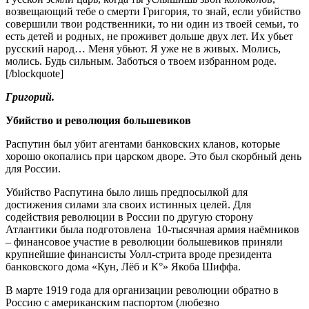
возвещающий тебе о смерти Григория, то знай, если убийство
совершили твои родственники, то ни один из твоей семьи, то
есть детей и родных, не проживет дольше двух лет. Их убьет
русский народ… Меня убьют. Я уже не в живых. Молись,
молись. Будь сильным. Заботься о твоем избранном роде.
[/blockquote]
Григорий.
Убийство и революция большевиков
Распутин был убит агентами банковских кланов, которые
хорошо окопались при царском дворе. Это был скорбный день
для России.
Убийство Распутина было лишь предпосылкой для
достижения силами зла своих истинных целей. Для
содействия революции в России по другую сторону
Атлантики была подготовлена 10-тысячная армия наёмников
– финансовое участие в революции большевиков приняли
крупнейшие финансисты Уолл-стрита вроде президента
банковского дома «Кун, Лёб и К°» Якоба Шиффа.
В марте 1919 года для организации революции обратно в
Россию с американским паспортом (любезно