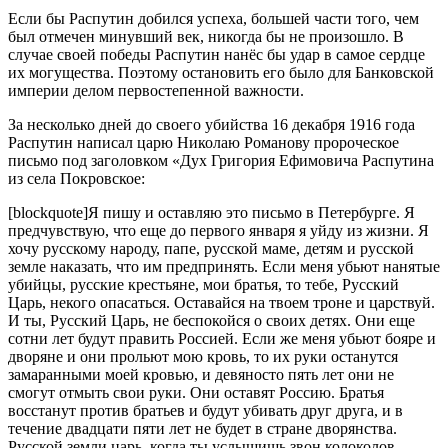
Если бы Распутин добился успеха, большей части того, чем
был отмечен минувший век, никогда бы не произошло. В
случае своей победы Распутин нанёс бы удар в самое сердце
их могущества. Поэтому остановить его было для Банковской
империи делом первостепенной важности.
За несколько дней до своего убийства 16 декабря 1916 года
Распутин написал царю Николаю Романову пророческое
письмо под заголовком «Дух Григория Ефимовича Распутина
из села Покровское:
[blockquote]Я пишу и оставляю это письмо в Петербурге. Я
предчувствую, что еще до первого января я уйду из жизни. Я
хочу русскому народу, папе, русской маме, детям и русской
земле наказать, что им предпринять. Если меня убьют нанятые
убийцы, русские крестьяне, мои братья, то тебе, Русский
Царь, некого опасаться. Оставайся на твоем троне и царствуй.
И ты, Русский Царь, не беспокойся о своих детях. Они еще
сотни лет будут править Россией. Если же меня убьют бояре и
дворяне и они прольют мою кровь, то их руки останутся
замаранными моей кровью, и девяносто пять лет они не
смогут отмыть свои руки. Они оставят Россию. Братья
восстанут против братьев и будут убивать друг друга, и в
течение двадцати пяти лет не будет в стране дворянства.
Русской земли царь, когда ты услышишь звон колоколов,