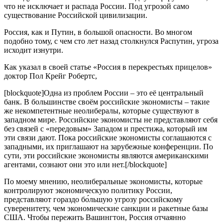
что не исключает и распада России. Под угрозой само
существование Российской цивилизации.
Россия, как и Путин, в большой опасности. Во многом
подобно тому, с чем сто лет назад столкнулся Распутин, угроза
исходит изнутри.
Как указал в своей статье «Россия в перекрестьях прицелов»
доктор Пол Крейг Робертс,
[blockquote]Одна из проблем России – это её центральный
банк. В большинстве своём российские экономисты – такие
же некомпетентные неолибералы, которые существуют в
западном мире. Российские экономисты не представляют себя
без связей с «передовым» Западом и престижа, который им
эти связи дают. Пока российские экономисты соглашаются с
западными, их приглашают на зарубежные конференции. По
сути, эти российские экономисты являются американскими
агентами, сознают они это или нет.[/blockquote]
По моему мнению, неолиберальные экономисты, которые
контролируют экономическую политику России,
представляют гораздо бо́́льшую угрозу российскому
суверенитету, чем экономические санкции и ракетные базы
США. Чтобы пережить Вашингтон, Россия отчаянно