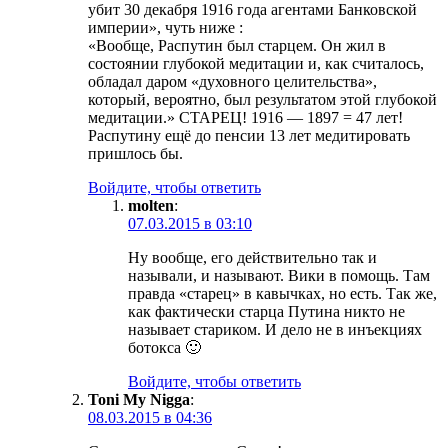
убит 30 декабря 1916 года агентами Банковской
империи», чуть ниже :
«Вообще, Распутин был старцем. Он жил в
состоянии глубокой медитации и, как считалось,
обладал даром «духовного целительства»,
который, вероятно, был результатом этой глубокой
медитации.» СТАРЕЦ! 1916 — 1897 = 47 лет!
Распутину ещё до пенсии 13 лет медитировать
пришлось бы.
Войдите, чтобы ответить
molten
:
07.03.2015 в 03:10
Ну вообще, его действительно так и
называли, и называют. Вики в помощь. Там
правда «старец» в кавычках, но есть. Так же,
как фактически старца Путина никто не
называет стариком. И дело не в инъекциях
ботокса 🙂
Войдите, чтобы ответить
Toni My Nigga
:
08.03.2015 в 04:36