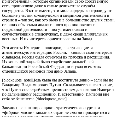
приготовления», которые организовали свою собственную
сеть, проникшую даже в самые деликатные службы
государства. Взятые вместе, эти миллиардеры контролируют
большие участки коммерческой и медийной деятельности в
стране и – так же, как это было и в большинстве других стран,
ставших объектами аналогичного проникновения и
подрывной деятельности – могут иметь связи и
сочувствующих в спецслужбах, и даже среди влиятельных
военных. И их интересы ориентированы на Запад.
Эти агенты Империи – олигархи, выступающие за
атлантическую интеграцию России, – связали свои интересы
с Западом. Россия была объектом их грабежа и расхищения.
Их конечной задачей было содействие дальнейшей
балканизации Российской Федерации и увод всех этих
отделившихся регионов под ярмо Запада.
[blockquote_note]Цель была бы достигнута давно – если бы не
Владимир Владимирович Путин. Складывается впечатление,
что Путин стал серьёзным препятствием для планов Империи
по дальнейшему расширению. И естественно, Империя вне
себя от бешенства.[/blockquote_note]
Закулисные «планировщики стратегического курса» и
«фабрики мысли» западных стран не смогли примириться с