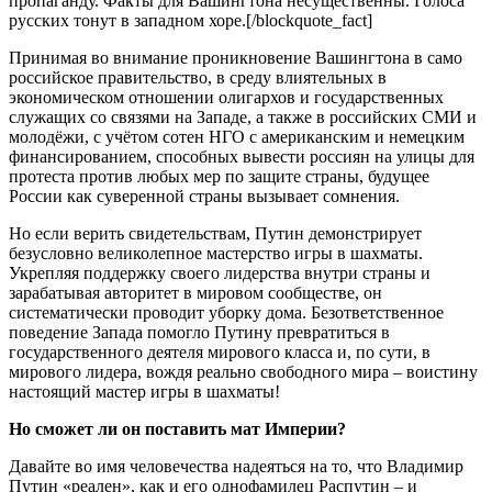
пропаганду. Факты для Вашингтона несущественны. Голоса
русских тонут в западном хоре.[/blockquote_fact]
Принимая во внимание проникновение Вашингтона в само
российское правительство, в среду влиятельных в
экономическом отношении олигархов и государственных
служащих со связями на Западе, а также в российских СМИ и
молодёжи, с учётом сотен НГО с американским и немецким
финансированием, способных вывести россиян на улицы для
протеста против любых мер по защите страны, будущее
России как суверенной страны вызывает сомнения.
Но если верить свидетельствам, Путин демонстрирует
безусловно великолепное мастерство игры в шахматы.
Укрепляя поддержку своего лидерства внутри страны и
зарабатывая авторитет в мировом сообществе, он
систематически проводит уборку дома. Безответственное
поведение Запада помогло Путину превратиться в
государственного деятеля мирового класса и, по сути, в
мирового лидера, вождя реально свободного мира – воистину
настоящий мастер игры в шахматы!
Но сможет ли он поставить мат Империи?
Давайте во имя человечества надеяться на то, что Владимир
Путин «реален», как и его однофамилец Распутин – и