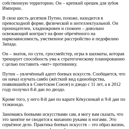
собственную территорию. Он – крепкий орешек для зубов
Империи.
В свои шесть десятков Путин, похоже, находится в
превосходной форме, физической и интеллектуальной. Он
проницателен, хладнокровен и спокоен – довольно
освежающий контраст на фоне обречённого на
наркозависимость, умственное расстройство и педофилию
Запада.
Он – знаток, по сути, гроссмейстер, игры в шахматы, которая
тренирует способность ума к стратегическому планированию
с целью поставить «мат» противнику.
Путин – увлечённый адепт боевых искусств. Сообщается, что
он начал изучать самбо (жёсткий вид единоборства,
появившийся в Советском Союзе) и дзюдо с 11 лет, а в 2012
году получил 8-й дан по дюздо.
Кроме того, у него 8-й дан по карате Кёкусинкай и 9-й дан по
тхэквондо.
Занимаясь боевыми искусствами сам, я могу вам сказать, что
это занятие не сводится к маханию руками и ногами. Это
серьёзное дело. Практика боевых искусств – это образ жизни,