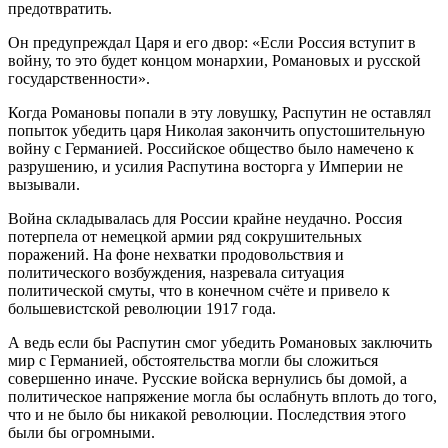
предотвратить.
Он предупреждал Царя и его двор: «Если Россия вступит в
войну, то это будет концом монархии, Романовых и русской
государственности».
Когда Романовы попали в эту ловушку, Распутин не оставлял
попыток убедить царя Николая закончить опустошительную
войну с Германией. Российское общество было намечено к
разрушению, и усилия Распутина восторга у Империи не
вызывали.
Война складывалась для России крайне неудачно. Россия
потерпела от немецкой армии ряд сокрушительных
поражений. На фоне нехватки продовольствия и
политического возбуждения, назревала ситуация
политической смуты, что в конечном счёте и привело к
большевистской революции 1917 года.
А ведь если бы Распутин смог убедить Романовых заключить
мир с Германией, обстоятельства могли бы сложиться
совершенно иначе. Русские войска вернулись бы домой, а
политическое напряжение могла бы ослабнуть вплоть до того,
что и не было бы никакой революции. Последствия этого
были бы огромными.