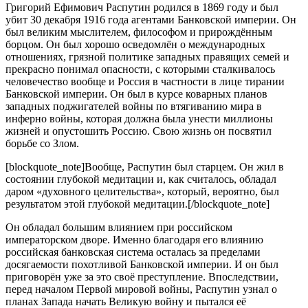
Григорий Ефимович Распутин родился в 1869 году и был
убит 30 декабря 1916 года агентами Банковской империи. Он
был великим мыслителем, философом и прирождённым
борцом. Он был хорошо осведомлён о международных
отношениях, грязной политике западных правящих семей и
прекрасно понимал опасности, с которыми сталкивалось
человечество вообще и Россия в частности в лице тирании
Банковской империи. Он был в курсе коварных планов
западных поджигателей войны по втягиванию мира в
инферно войны, которая должна была унести миллионы
жизней и опустошить Россию. Свою жизнь он посвятил
борьбе со Злом.
[blockquote_note]Вообще, Распутин был старцем. Он жил в
состоянии глубокой медитации и, как считалось, обладал
даром «духовного целительства», который, вероятно, был
результатом этой глубокой медитации.[/blockquote_note]
Он обладал большим влиянием при российском
императорском дворе. Именно благодаря его влиянию
российская банковская система осталась за пределами
досягаемости похотливой Банковской империи. И он был
приговорён уже за это своё преступление. Впоследствии,
перед началом Первой мировой войны, Распутин узнал о
планах Запада начать Великую войну и пытался её