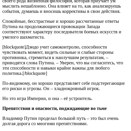
своего рода жизненная философия, которая приучает ум
мыслить нешаблонно. Она влияет на то, как анализируешь
события, думаешь и вносишь коррективы в свои действия.
Спокойные, бесстрастные и хорошо рассчитанные ответы
Путина на продолжающиеся провокации Запада
соответствуют характеру последователя боевых искусств и
умелого шахматиста.
[blockquote]Дзюдо учит самоконтролю, способности
чувствовать момент, видеть сильные и слабые стороны
противника, стремиться к наилучшим результатам, –
приводятся слова Путина. – Уверен, что вы согласитесь, что
эти способности и навыки крайне важны для любого
политика.[/blockquote]
По-видимому, он хорошо представляет себе подстерегающие
его риски и угрозы. Он – хладнокровный игрок.
Но это игра Империи, и она – её устроитель.
Препятствия и опасности, поджидающие во тьме
Владимир Путин проделал большой путь – это был очень
долгая дорога со многими препятствиями.