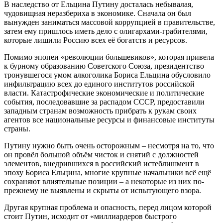
В наследство от Ельцина Путину досталась небывалая,
чудовищная неразбериха в экономике. Сначала он был
вынужден заниматься массовой коррупцией в правительстве,
затем ему пришлось иметь дело с олигархами-грабителями,
которые лишили Россию всех её богатств и ресурсов.
Помимо эпопеи «революции большевиков», которая привела
к бурному образованию Советского Союза, президентство
тронувшегося умом алкоголика Бориса Ельцина обусловило
инфильтрацию всех до единого институтов российской
власти. Катастрофические экономические и политические
события, последовавшие за распадом СССР, предоставили
западным странам возможность прибрать к рукам своих
агентов все национальные ресурсы и финансовые институты
страны.
Путину нужно быть очень осторожным – несмотря на то, что
он провёл большой объём чисток и снятий с должностей
элементов, внедрившихся в российский истеблишмент в
эпоху Бориса Ельцина, многие крупные начальники всё ещё
сохраняют влиятельные позиции – а некоторые из них по-
прежнему не выявлены и скрыты от испытующего взора.
Другая крупная проблема и опасность, перед лицом которой
стоит Путин, исходит от «миллиардеров быстрого