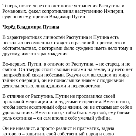
Теперь, почти через сто лет после устранения Распутина и
Романовых, факел сопротивления наступлению Империи,
судя по всему, принял Владимир Путин.
Черёд Владимира Путина
В характеристиках личностей Распутина и Путина есть
несколько несомненных сходств и различий, притом, что в
обстоятельствах, с которыми было суждено иметь дело тому и
другому, имеются расхождения.
Во-первых, Путин, в отличие от Распутина, – не старец, и не
святой. Он твёрдо стоит своими ногами на земле, и у него нет
напряжённой связи небесами. Будучи сам выходцем из мира
тайных операций, он не понаслышке знаком с подрывной
деятельностью, ликвидациями и переворотами.
В отличие от Распутина, Путин не прославился своей
практикой медитации или чудесами исцеления. Вместо того,
чтобы вести аскетичный образ жизни, он не отказывает себе в
удовольствиях. Вместо того, чтобы быть жертвой, ему ближе
роль охотника – он сам вполне себе умелый убийца.
Он не идеалист, а просто реалист и прагматик, задача
которого – защитить свой собственный народ и свою