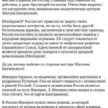
мыслью о равной им России, ставящей под сомнение их
действия, и даже бросающей им вызов. Очень ёмко выразил
это настроение отец американских аналитических центров
Збигнев Бжезинский:
[blockquote]У России нет права ни на защиту своих
национальных интересов, ни на то, чтобы быть другой.
Региональная держава, заключённая в свои жёсткие границы,
Россия неспособна установить жизнеспособные альянсы с
ведущими мировыми игроками. Ей следует отказаться от
своих напрасных надежд на какое-то мифическое развитие
Евразийского Союза. Единственной её альтернативой
является принятие роли покорного сателлита западной
цивилизации.[/blockquote]
Да уж, весьма любезно со стороны мистера Збигнева
Бжезинского!
Империя тирании, по-видимому, чрезвычайно разгневана и
раздражена Путиным. Она не может смириться с независимой
и равной Россией. Сильная и независимая Россия является
помехой на пути Империи. А Империя очень мощна и сильна.
Она считает, что её карты выигрышные.
В России Империи нужна смена режима, за которой
последует её полное включение в западную сферу влияния,