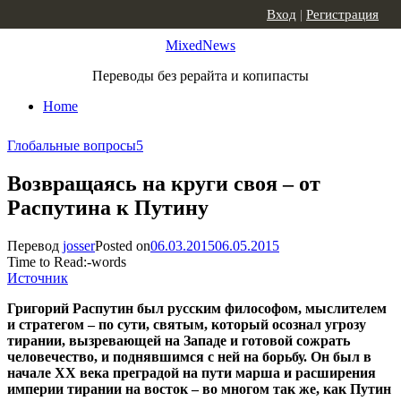
Skip to content
Вход
|
Регистрация
MixedNews
Переводы без рерайта и копипасты
Home
Глобальные вопросы
5
Возвращаясь на круги своя – от
Распутина к Путину
Перевод
josser
Posted on
06.03.2015
06.05.2015
Time to Read:
-
words
Источник
Григорий Распутин был русским философом, мыслителем
и стратегом – по сути, святым, который осознал угрозу
тирании, вызревающей на Западе и готовой сожрать
человечество, и поднявшимся с ней на борьбу. Он был в
начале ХХ века преградой на пути марша и расширения
империи тирании на восток – во многом так же, как Путин