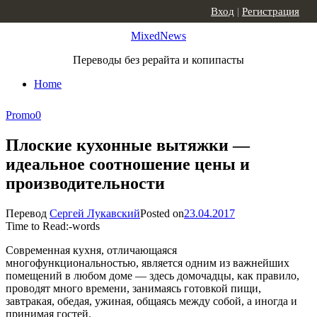
Skip to content
Вход
|
Регистрация
MixedNews
Переводы без рерайта и копипасты
Home
Promo
0
Плоские кухонные вытяжки —
идеальное соотношение цены и
производительности
Перевод
Сергей Лукавский
Posted on
23.04.2017
Time to Read:
-
words
Современная кухня, отличающаяся
многофункциональностью, является одним из важнейших
помещений в любом доме — здесь домочадцы, как правило,
проводят много времени, занимаясь готовкой пищи,
завтракая, обедая, ужиная, общаясь между собой, а иногда и
принимая гостей.