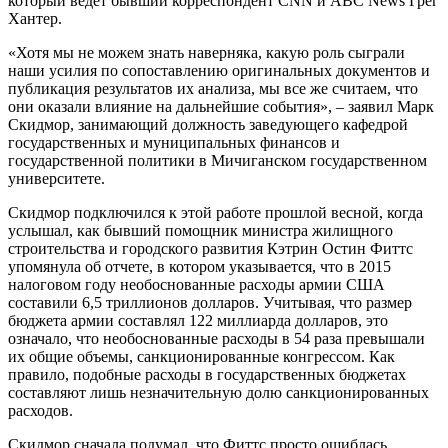
который ведет бывший корреспондент CNN и ABC News Грег
Хантер.
«Хотя мы не можем знать наверняка, какую роль сыграли
наши усилия по сопоставлению оригинальных документов и
публикация результатов их анализа, мы все же считаем, что
они оказали влияние на дальнейшие события», – заявил Марк
Скидмор, занимающий должность заведующего кафедрой
государственных и муниципальных финансов и
государственной политики в Мичиганском государственном
университете.
Скидмор подключился к этой работе прошлой весной, когда
услышал, как бывший помощник министра жилищного
строительства и городского развития Кэтрин Остин Фиттс
упомянула об отчете, в котором указывается, что в 2015
налоговом году необоснованные расходы армии США
составили 6,5 триллионов долларов. Учитывая, что размер
бюджета армии составлял 122 миллиарда долларов, это
означало, что необоснованные расходы в 54 раза превышали
их общие объемы, санкционированные конгрессом. Как
правило, подобные расходы в государственных бюджетах
составляют лишь незначительную долю санкционированных
расходов.
Скидмор сначала подумал, что Фиттс просто ошиблась.