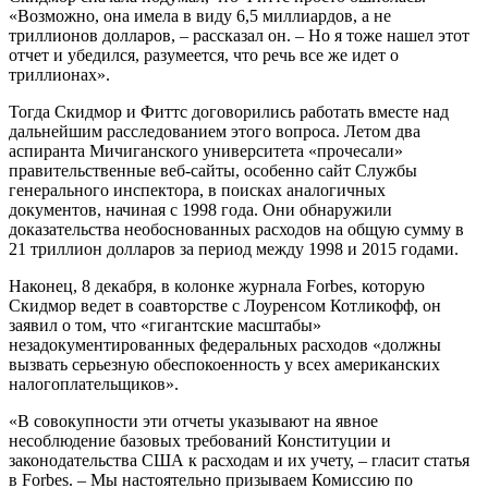
«Возможно, она имела в виду 6,5 миллиардов, а не
триллионов долларов, – рассказал он. – Но я тоже нашел этот
отчет и убедился, разумеется, что речь все же идет о
триллионах».
Тогда Скидмор и Фиттс договорились работать вместе над
дальнейшим расследованием этого вопроса. Летом два
аспиранта Мичиганского университета «прочесали»
правительственные веб-сайты, особенно сайт Службы
генерального инспектора, в поисках аналогичных
документов, начиная с 1998 года. Они обнаружили
доказательства необоснованных расходов на общую сумму в
21 триллион долларов за период между 1998 и 2015 годами.
Наконец, 8 декабря, в колонке журнала Forbes, которую
Скидмор ведет в соавторстве с Лоуренсом Котликофф, он
заявил о том, что «гигантские масштабы»
незадокументированных федеральных расходов «должны
вызвать серьезную обеспокоенность у всех американских
налогоплательщиков».
«В совокупности эти отчеты указывают на явное
несоблюдение базовых требований Конституции и
законодательства США к расходам и их учету, – гласит статья
в Forbes. – Мы настоятельно призываем Комиссию по