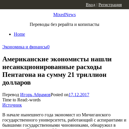
Skip to content
Вход
|
Регистрация
MixedNews
Переводы без рерайта и копипасты
Home
Экономика и финансы
0
Американские экономисты нашли
несанкционированные расходы
Пентагона на сумму 21 триллион
долларов
Перевод
Игорь Абрамов
Posted on
17.12.2017
Time to Read:
-
words
Источник
В начале нынешнего года экономист из Мичиганского
государственного университета, работающий с аспирантами и
бывшими государственными чиновниками, обнаружил в