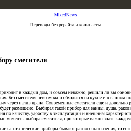
MixedNews
Переводы без рерайта и копипасты
бору смесителя
приходит в каждый дом, и совсем неважно, решили ли вы обнови
ания. Без смесителя невозможно обходится на кухне и в ванном
чу через излив крана. Современные смесители еще и довольно р
удет размещено. Выбирая такой прибор для ванны, душа, раковин
ия по качеству, удобству в эксплуатации и внешним характери
ые моменты выбора смесителя, про которые важно знать каждом
такие сантехнические приборы бывают разного назначения, то ес