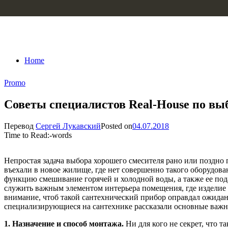
Skip to content
Home
Promo
Советы специалистов Real-House по вы
Перевод
Сергей Лукавский
Posted on
04.07.2018
Time to Read:
-
words
Непростая задача выбора хорошего смесителя рано или поздно 
въехали в новое жилище, где нет совершенно такого оборудов
функцию смешивание горячей и холодной воды, а также ее пода
служить важным элементом интерьера помещения, где изделие б
внимание, чтоб такой сантехнический прибор оправдал ожидан
специализирующиеся на сантехнике рассказали основные важн
1.
Назначение и способ монтажа.
Ни для кого не секрет, что 