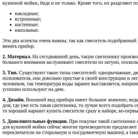
кухонной мойки, биде и не только. Кроме того, их разделяют п
накладные;
встроенные;
настенные;
напольные.
Эти два аспекты очень важны, так как смеситель подобранный н
менять прибор.
2.
Материал.
На сегодняшний день, такую сантехнику производ
большого внимания заслуживают смесители из латуни, поскольк
3.
Тип.
Существуют такие типы смесителей: однорычажные, дв
пользователя, они довольно простые в своей конструкции и ле
человеком, так температура воды заранее выставляется, напри
успешно используют на даче.
4.
Дизайн.
Внешний вид прибора имеет большое значение, ведь 
дом, где уже есть такая сантехника, то лучше всего подобрать
то хороший вариант купить смесители сразу в наборе, во-первы
5.
Дополнительные функции.
При покупке такой сантехники о
для кухонной мойки сейчас многие производители предлагают 
переключатели на стиральную и посудомоечную машину, а такж