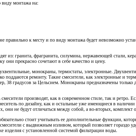
о виду монтажа на:
е правильно к месту и по виду монтажа будет невозможно устано
ят из: гранита, фрагранита, силумина, нержавеющей стали, кер
у они прекрасно сочетают в себе качество и цену.
ухвентильные, монокраны, термостаты, электронные. Двухвент
гко поддаются ремонту. Такие смесители, как электронные и тер
мер, 38 градусов за Цельсием. Монокраны предназначены только 
смесители производят, как в современном стиле, так и ретро. Е
 смеситель по дизайну, как и остальные уже имеющиеся в наличи
х, они не будут отличаться между собой, а во-вторых, комплект 
бязательно стоит учитывать ее дополнительные функции, котор
смесители с выдвижным изливом, который позволяет гораздо уд
е изделия с установленной системой фильтрации воды.