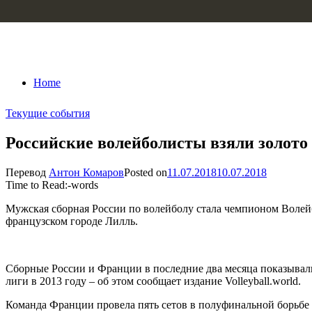
Skip to content
Home
Текущие события
Российские волейболисты взяли золото
Перевод
Антон Комаров
Posted on
11.07.2018
10.07.2018
Time to Read:
-
words
Мужская сборная России по волейболу стала чемпионом Волейбо
французском городе Лилль.
Сборные России и Франции в последние два месяца показывали
лиги в 2013 году – об этом сообщает издание Volleyball.world.
Команда Франции провела пять сетов в полуфинальной борьбе 