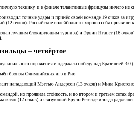
личную технику, и в финале талантливые французы ничего не с
зводил точные удары и принёс своей команде 19 очков за игру. 
12 очков). Российские волейболисты хорошо себя проявили как
знан лучшим блокирующим турнира) и Эрвин Нгапет (16 очков).
й.
азильцы – четвёртое
уфинального поражения и одержала победу над Бразилией 3:0 (25
мён бронзы Олимпийских игр в Рио.
алант нападающий Мэттью Андерсон (13 очков) и Мика Кристенс
омандой, но проявила стойкость, и во втором и третьем сетах 
 Сааткамп (12 очков) и связующий Бруно Резенде иногда радова