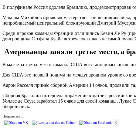
В полуфинале Россия одолела Бразилию, продемонстрировав от
Максим Михайлов проявлял мастерство – он выполнял эйсы, прои
непробиваемый центральный блокирующий Дмитрий Мусэрский (
Среди игроков команды Франции отличились Кевин Ле Ру (при
доигровщика Стефана Буайе встреча оказалась не самой лучше
Американцы заняли третье место, а бр
В матче за третье место команда США восстановилась после пол
Для США это первый подиум на международном уровне со вре
Аарон Расселл принёс сборной Америки 14 очков, проявили т
Сборная Бразилии потерпела поражение в матче с российской к
Уоллес де Соуза заработал 15 очков для своей команды, Лукас
оборонялись.
Поделиться...
0