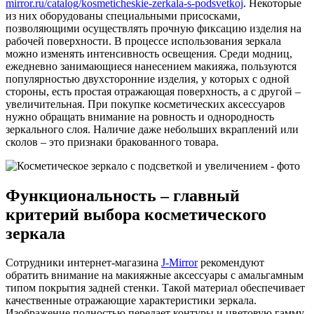
mirror.ru/catalog/kosmeticheskie-zerkala-s-podsvetkoj
. Некоторые
из них оборудованы специальными присосками,
позволяющими осуществлять прочную фиксацию изделия на
рабочей поверхности. В процессе использования зеркала
можно изменять интенсивность освещения. Среди модниц,
ежедневно занимающиеся нанесением макияжа, пользуются
популярностью двухсторонние изделия, у которых с одной
стороны, есть простая отражающая поверхность, а с другой –
увеличительная. При покупке косметических аксессуаров
нужно обращать внимание на ровность и однородность
зеркального слоя. Наличие даже небольших вкраплений или
сколов – это признаки бракованного товара.
Функциональность – главный
критерий выбора косметического
зеркала
Сотрудники интернет-магазина
J-Mirror
рекомендуют
обратить внимание на макияжные аксессуары с амальгамным
типом покрытия задней стенки. Такой материал обеспечивает
качественные отражающие характеристики зеркала.
Изображение полностью передает контуры и цветовую гамму