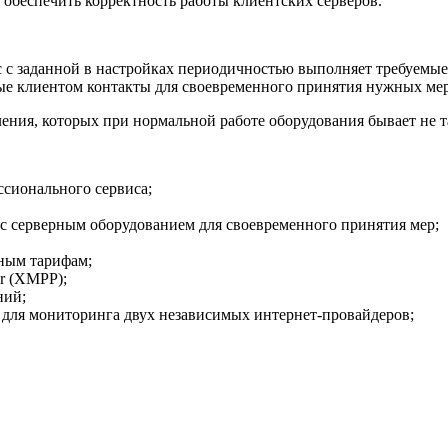
т обеспечить корректность работы клиентских серверов.
 с заданной в настройках периодичностью выполняет требуемые 
ые клиентом контакты для своевременного принятия нужных мер
ения, которых при нормальной работе оборудования бывает не т
сионального сервиса;
 с серверным оборудованием для своевременного принятия мер;
ным тарифам;
r (XMPP);
ний;
 для мониторинга двух независимых интернет-провайдеров;