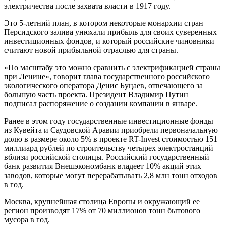
электричества после захвата власти в 1917 году.
Это 5-летний план, в котором некоторые монархии стран
Персидского залива унюхали прибыль для своих суверенных
инвестиционных фондов, и который российские чиновники
считают новой прибыльной отраслью для страны.
«По масштабу это можно сравнить с электрификацией страны
при Ленине», говорит глава государственного российского
экологического оператора Денис Буцаев, отвечающего за
большую часть проекта. Президент Владимир Путин
подписал распоряжение о создании компании в январе.
Ранее в этом году государственные инвестиционные фонды
из Кувейта и Саудовской Аравии приобрели первоначальную
долю в размере около 5% в проекте RT-Invest стоимостью 151
миллиард рублей по строительству четырех электростанций
вблизи российской столицы. Российский государственный
банк развития Внешэкономбанк владеет 10% акций этих
заводов, которые могут перерабатывать 2,8 млн тонн отходов
в год.
Москва, крупнейшая столица Европы и окружающий ее
регион производят 17% от 70 миллионов тонн бытового
мусора в год.