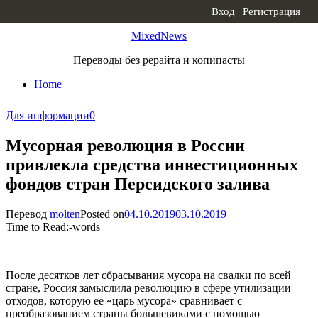
Skip to content
Вход
|
Регистрация
MixedNews
Переводы без рерайта и копипасты
Home
Для информации
0
Мусорная революция в России
привлекла средства инвестиционных
фондов стран Персидского залива
Перевод
molten
Posted on
04.10.2019
03.10.2019
Time to Read:
-
words
После десятков лет сбрасывания мусора на свалки по всей
стране, Россия замыслила революцию в сфере утилизации
отходов, которую ее «царь мусора» сравнивает с
преобразованием страны большевиками с помощью