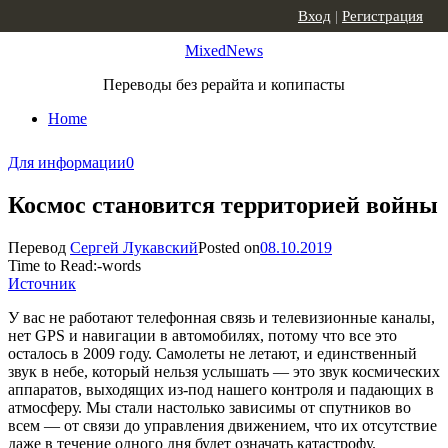
Skip to content
Вход
|
Регистрация
MixedNews
Переводы без рерайта и копипасты
Home
Для информации
0
Космос становится территорией войны
Перевод
Сергей Лукавский
Posted on
08.10.2019
Time to Read:
-
words
Источник
У вас не работают телефонная связь и телевизионные каналы,
нет GPS и навигации в автомобилях, потому что все это
осталось в 2009 году. Самолеты не летают, и единственный
звук в небе, который нельзя услышать — это звук космических
аппаратов, выходящих из-под нашего контроля и падающих в
атмосферу. Мы стали настолько зависимы от спутников во
всем — от связи до управления движением, что их отсутствие
даже в течение одного дня будет означать катастрофу.