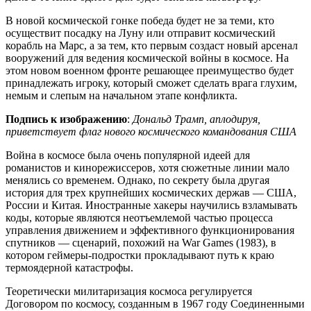
В новой космической гонке победа будет не за теми, кто
осуществит посадку на Луну или отправит космический
корабль на Марс, а за тем, кто первым создаст новый арсенал
вооружений для ведения космической войны в космосе. На
этом новом военном фронте решающее преимущество будет
принадлежать игроку, который сможет сделать врага глухим,
немым и слепым на начальном этапе конфликта.
Подпись к изображению
:
Дональд Трамп, аплодируя,
приветствует флаг нового космического командования США
Война в космосе была очень популярной идеей для
романистов и кинорежиссеров, хотя сюжетные линии мало
менялись со временем. Однако, по секрету была другая
история для трех крупнейших космических держав — США,
России и Китая. Иностранные хакеры научились взламывать
коды, которые являются неотъемлемой частью процесса
управления движением и эффективного функционирования
спутников — сценарий, похожий на War Games (1983), в
котором геймеры-подростки прокладывают путь к краю
термоядерной катастрофы.
Теоретически милитаризация космоса регулируется
Договором по космосу, созданным в 1967 году Соединенными