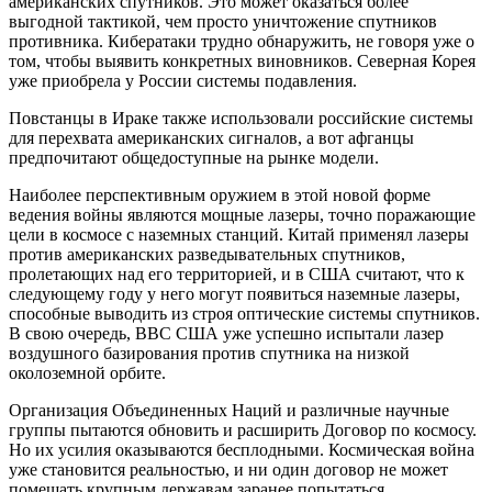
американских спутников. Это может оказаться более
выгодной тактикой, чем просто уничтожение спутников
противника. Кибератаки трудно обнаружить, не говоря уже о
том, чтобы выявить конкретных виновников. Северная Корея
уже приобрела у России системы подавления.
Повстанцы в Ираке также использовали российские системы
для перехвата американских сигналов, а вот афганцы
предпочитают общедоступные на рынке модели.
Наиболее перспективным оружием в этой новой форме
ведения войны являются мощные лазеры, точно поражающие
цели в космосе с наземных станций. Китай применял лазеры
против американских разведывательных спутников,
пролетающих над его территорией, и в США считают, что к
следующему году у него могут появиться наземные лазеры,
способные выводить из строя оптические системы спутников.
В свою очередь, ВВС США уже успешно испытали лазер
воздушного базирования против спутника на низкой
околоземной орбите.
Организация Объединенных Наций и различные научные
группы пытаются обновить и расширить Договор по космосу.
Но их усилия оказываются бесплодными. Космическая война
уже становится реальностью, и ни один договор не может
помешать крупным державам заранее попытаться