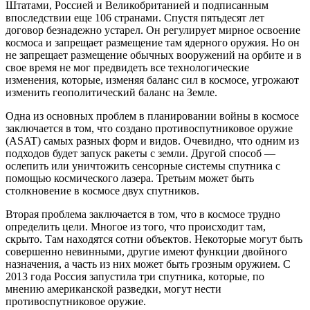
Штатами, Россией и Великобританией и подписанным
впоследствии еще 106 странами. Спустя пятьдесят лет
договор безнадежно устарел. Он регулирует мирное освоение
космоса и запрещает размещение там ядерного оружия. Но он
не запрещает размещение обычных вооружений на орбите и в
свое время не мог предвидеть все технологические
изменения, которые, изменяя баланс сил в космосе, угрожают
изменить геополитический баланс на Земле.
Одна из основных проблем в планировании войны в космосе
заключается в том, что создано противоспутниковое оружие
(ASAT) самых разных форм и видов. Очевидно, что одним из
подходов будет запуск ракеты с земли. Другой способ —
ослепить или уничтожить сенсорные системы спутника с
помощью космического лазера. Третьим может быть
столкновение в космосе двух спутников.
Вторая проблема заключается в том, что в космосе трудно
определить цели. Многое из того, что происходит там,
скрыто. Там находятся сотни объектов. Некоторые могут быть
совершенно невинными, другие имеют функции двойного
назначения, а часть из них может быть грозным оружием. С
2013 года Россия запустила три спутника, которые, по
мнению американской разведки, могут нести
противоспутниковое оружие.