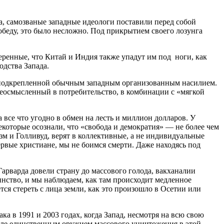
ра, самозваные западные идеологи поставили перед собой
обеду, это было несложно. Под прикрытием своего лозунга
ренные, что Китай и Индия также упадут им под ноги, как
одства Запада.
м, подкрепленной обычным западным организованным насилием.
реосмысленный в потребительство, в комбинации с «мягкой
а все что угодно в обмен на лесть и миллион долларов. У
екоторые осознали, что «свобода и демократия» — не более чем
м и Голливуд, верят в коллективные, а не индивидуальные
ервые христиане, мы не боимся смерти. Даже находясь под
Гарварда довели страну до массового голода, вакханалии
оинство, и мы наблюдаем, как там происходит медленное
ся стереть с лица земли, как это произошло в Осетии или
а в 1991 и 2003 годах, когда Запад, несмотря на всю свою
деле единственным оружием массового уничтожения в этой