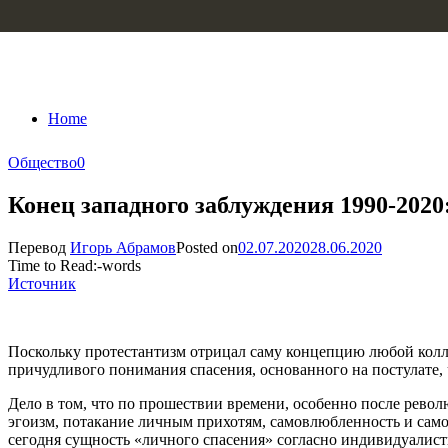
Skip to content
Home
Общество
0
Конец западного заблуждения 1990-2020
Перевод
Игорь Абрамов
Posted on
02.07.2020
28.06.2020
Time to Read:
-
words
Источник
Поскольку протестантизм отрицал саму концепцию любой колле
причудливого понимания спасения, основанного на постулате,
Дело в том, что по прошествии времени, особенно после револ
эгоизм, потакание личным прихотям, самовлюбленность и само
сегодня сущность «личного спасения» согласно индивидуалисти