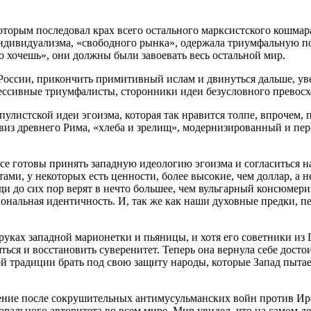
 которым последовал крах всего остального марксистского кошма
 индивидуализма, «свободного рынка», одержала триумфальную п
то хочешь», они должны были завоевать весь остальной мир.
оссии, прикончить примитивный ислам и двинуться дальше, уве
рессивные триумфалисты, сторонники идеи безусловного превосх
пулистской идеи эгоизма, которая так нравится толпе, впроче
евиз древнего Рима, «хлеба и зрелищ», модернизированный и пе
 все готовы принять западную идеологию эгоизма и согласиться н
ми, у некоторых есть ценности, более высокие, чем доллар, а н
 до сих пор верят в нечто большее, чем вульгарный консюмериз
иональная идентичность. И, так же как наши духовные предки, п
 руках западной марионетки и пьяницы, и хотя его советники из 
яться и восстановить суверенитет. Теперь она вернула себе дост
 традиции брать под свою защиту народы, которые Запад пытает
ение после сокрушительных антимусульманских войн против Ирак
рального авторитета во всем мире. Мир увидел, что на самом 