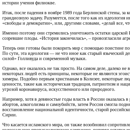
истории учения филиокве.
Итак, после падения в ноябре 1989 года Берлинской стены, за
грандиозную задачу. Разумеется, после того как их идеология
«свободы и демократии», или, другими словами, «делай все, ч
Именно поэтому они стремились уничтожить остатки царской Р
созревшие плоды. «История закончилась», – провозгласили аг
Теперь они готовы были покорить мир с помощью поистине по
По сути, эта идеология — не что иное как старый языческий д
силой» Голливуда и современной музыки.
Однако, все оказалось не так просто. На самом деле, далеко не
некоторых людей есть принципы, некоторые не являются эгоиста
химеры. Подобно первым христианам в Колизее, некоторые люди
ценности, такие как историческая традиция, патриотизм и нац
угрозой коронавируса, искусственного или природного.
Например, хотя в девяностые годы власть в России оказалась в
абортов, алкоголизма и самоубийств, затем Россия смогла подн
восстановление национальной идентичности, старой российской
Сирии.
Что касается исламского мира, он также возобновил сопротивл
колоссальную пропагандистскую кампанию, потерял остатки мо