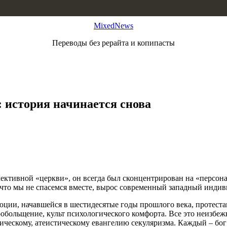
MixedNews
Переводы без рерайта и копипасты
: история начинается снова
ктивной «церкви», он всегда был сконцентрирован на «персона
 что мы не спасемся вместе, вырос современный западный индив
юции, начавшейся в шестидесятые годы прошлого века, протеста
обольщение, культ психологического комфорта. Все это неизбе
ческому, атеистическому евангелию секуляризма. Каждый – бог 