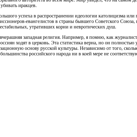
 убивать иракцев.
большого успеха в распространении идеологии католицизма или 
миссионеров-евангелистов в страны бывшего Советского Союза,
 нестабильных, утративших корни и невротических душ.
вчерашняя западная религия. Например, я помню, как журналист
оссиян ходят в церковь. Эта статистика верна, но он полностью
изационную основу русской культуры. Независимо от того, сколько
 большинства российского народа ни в коей мере не соответству