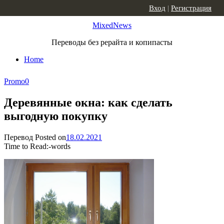
Skip to content
Вход
|
Регистрация
MixedNews
Переводы без рерайта и копипасты
Home
Promo
0
Деревянные окна: как сделать
выгодную покупку
Перевод
Posted on
18.02.2021
Time to Read:
-
words