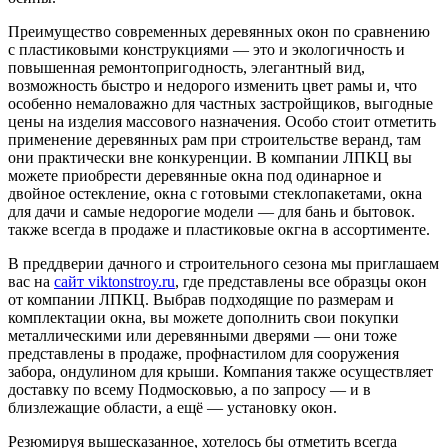
Преимущество современных деревянных окон по сравнению
с пластиковыми конструкциями — это и экологичность и
повышенная ремонтопригодность, элегантный вид,
возможность быстро и недорого изменить цвет рамы и, что
особенно немаловажно для частных застройщиков, выгодные
цены на изделия массового назначения. Особо стоит отметить
применение деревянных рам при строительстве веранд, там
они практически вне конкуренции. В компании ЛПКЦ вы
можете приобрести деревянные окна под одинарное и
двойное остекление, окна с готовыми стеклопакетами, окна
для дачи и самые недорогие модели — для бань и бытовок.
также всегда в продаже и пластиковые окгна в ассортименте.
В преддверии дачного и строительного сезона мы приглашаем
вас на
сайт viktonstroy.ru
, где представлены все образцы окон
от компании ЛПКЦ. Выбрав подходящие по размерам и
комплектации окна, вы можете дополнить свои покупки
металлическими или деревянными дверями — они тоже
представлены в продаже, профнастилом для сооружения
забора, ондулином для крыши. Компания также осуществляет
доставку по всему Подмосковью, а по запросу — и в
близлежащие области, а ещё — установку окон.
Резюмируя вышесказанное, хотелось бы отметить всегда