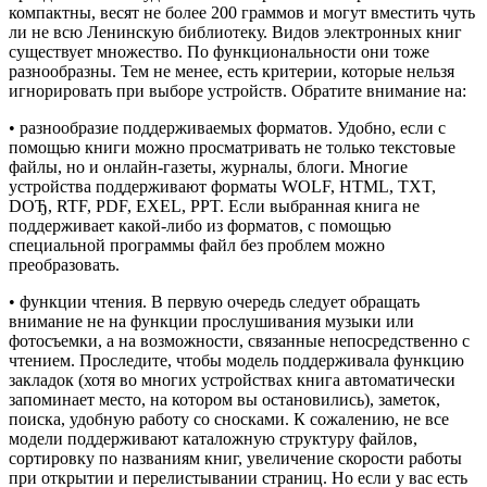
компактны, весят не более 200 граммов и могут вместить чуть
ли не всю Ленинскую библиотеку. Видов электронных книг
существует множество. По функциональности они тоже
разнообразны. Тем не менее, есть критерии, которые нельзя
игнорировать при выборе устройств. Обратите внимание на:
• разнообразие поддерживаемых форматов. Удобно, если с
помощью книги можно просматривать не только текстовые
файлы, но и онлайн-газеты, журналы, блоги. Многие
устройства поддерживают форматы WOLF, HTML, TXT,
DOЂ, RTF, PDF, EXEL, PPT. Если выбранная книга не
поддерживает какой-либо из форматов, с помощью
специальной программы файл без проблем можно
преобразовать.
• функции чтения. В первую очередь следует обращать
внимание не на функции прослушивания музыки или
фотосъемки, а на возможности, связанные непосредственно с
чтением. Проследите, чтобы модель поддерживала функцию
закладок (хотя во многих устройствах книга автоматически
запоминает место, на котором вы остановились), заметок,
поиска, удобную работу со сносками. К сожалению, не все
модели поддерживают каталожную структуру файлов,
сортировку по названиям книг, увеличение скорости работы
при открытии и перелистывании страниц. Но если у вас есть