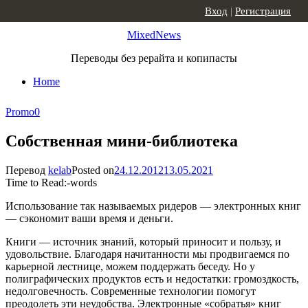
Skip to content
Вход
|
Регистрация
MixedNews
Переводы без рерайта и копипасты
Home
Promo
0
Собственная мини-библиотека
Перевод
kelab
Posted on
24.12.2012
13.05.2021
Time to Read:
-
words
Использование так называемых ридеров — электронных книг
— сэкономит ваши время и деньги.
Книги — источник знаний, который приносит и пользу, и
удовольствие. Благодаря начитанности мы продвигаемся по
карьерной лестнице, можем поддержать беседу. Но у
полиграфических продуктов есть и недостатки: громоздкость,
недолговечность. Современные технологии помогут
преодолеть эти неудобства. Электронные «собратья» книг