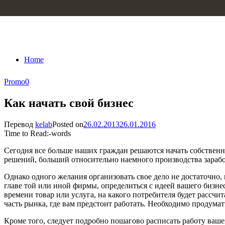
Skip to content
Home
Promo
0
Как начать свой бизнес
Перевод
kelab
Posted on
26.02.2013
26.01.2016
Time to Read:
-
words
Сегодня все больше наших граждан решаются начать собственн
решений, больший относительно наемного производства зарабо
Однако одного желания организовать свое дело не достаточно,
главе той или иной фирмы, определиться с идеей вашего бизне
времени товар или услуга, на какого потребителя будет рассчи
часть рынка, где вам предстоит работать. Необходимо продума
Кроме того, следует подробно пошагово расписать работу ваше