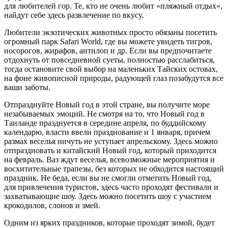
для любителей гор. Те, кто не очень любит «пляжный отдых»,
найдут себе здесь развлечение по вкусу.
Любители экзотических животных просто обязаны посетить
огромный парк Safari World, где вы можете увидеть тигров,
носорогов, жирафов, антилоп и др. Если вы предпочитаете
отдохнуть от повседневной суеты, полностью расслабиться,
тогда остановите свой выбор на маленьких Тайских остовах,
на фоне живописной природы, радующей глаз позабудутся все
ваши заботы.
Отпразднуйте Новый год в этой стране, вы получите море
незабываемых эмоций. Не смотря на то, что Новый год в
Таиланде празднуется в середине апреля, по буддийскому
календарю, власти ввели празднование и 1 января, причем
размах веселья ничуть не уступает апрельскому. Здесь можно
отпраздновать и китайский Новый год, который приходится
на февраль. Ваз ждут веселья, всевозможные мероприятия и
восхитительные трапезы, без которых не обходится настоящий
праздник. Не беда, если вы не смогли отметить Новый год,
для привлечения туристов, здесь часто проходят фестивали и
захватывающие шоу. Здесь можно посетить шоу с участием
крокодилов, слонов и змей.
Одним из ярких праздников, которые проходят зимой, будет