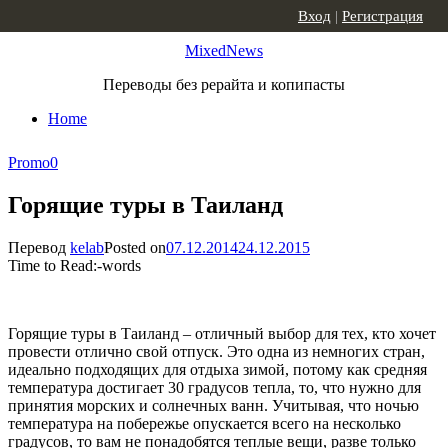
Skip to content
Вход
|
Регистрация
MixedNews
Переводы без рерайта и копипасты
Home
Promo
0
Горящие туры в Таиланд
Перевод
kelab
Posted on
07.12.2014
24.12.2015
Time to Read:
-
words
Горящие туры в Таиланд – отличный выбор для тех, кто хочет
провести отлично свой отпуск. Это одна из немногих стран,
идеально подходящих для отдыха зимой, потому как средняя
температура достигает 30 градусов тепла, то, что нужно для
принятия морских и солнечных ванн. Учитывая, что ночью
температура на побережье опускается всего на несколько
градусов, то вам не понадобятся теплые вещи, разве только